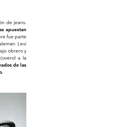
ón de jeans.
nas apuestan
re fue parte
alemán Levi
bajo obrero y
(overol a la
vados de las
o
.