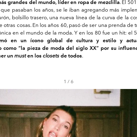
s grandes del mundo, líder en ropa de mezclilla
. El 50
 que pasaban los años, se le iban agregando más imple
urón, bolsillo trasero, una nueva línea de la curva de la co
re otras cosas. En los años 60, pasó de ser una prenda de 
cónica en el mundo de la moda. Y en los 80 fue un hit: el 
rmó en un ícono global de cultura y estilo y act
 como “la pieza de moda del siglo XX” por su influenc
 ser un
must
en los
closets
de todos
.
1
/
6