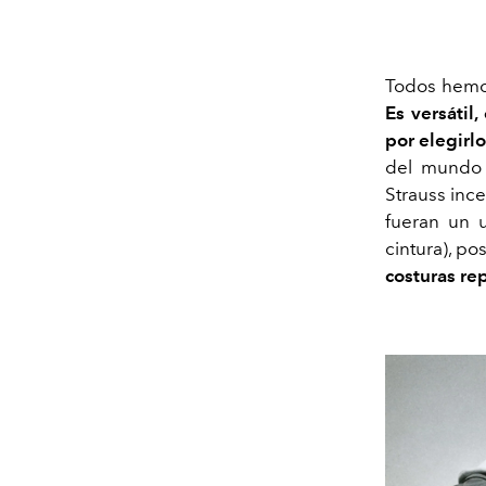
Todos hemos
Es versátil
por elegirl
del mundo 
Strauss ince
fueran un 
cintura), po
costuras re