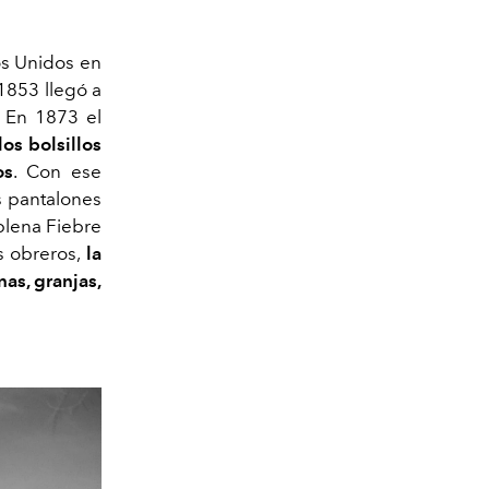
dos Unidos en
1853 llegó a
 En 1873 el
os bolsillos
os
. Con ese
s pantalones
 plena Fiebre
s obreros,
la
as, granjas,