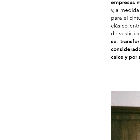
empresas má
y, a medida
para el cint
clásico, ent
de vestir, i
se transfo
considerado
calce y por