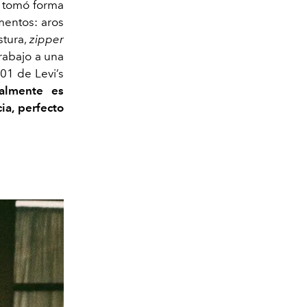
1 tomó forma
mentos: aros
stura,
zipper
trabajo a una
501 de Levi’s
ualmente es
ia, perfecto