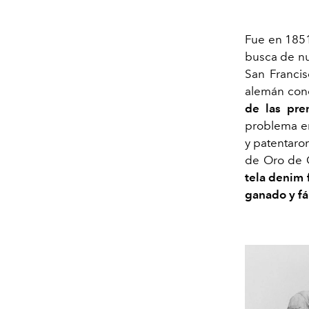
Fue en 1851 
busca de nu
San Franci
alemán cono
de las pre
problema en
y patentaron
de Oro de C
tela denim 
ganado y fá