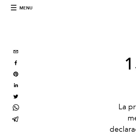
MENU
1
La p
me
declara