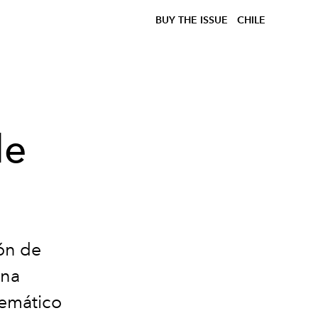
BUY THE ISSUE
CHILE
de
ón de
una
lemático