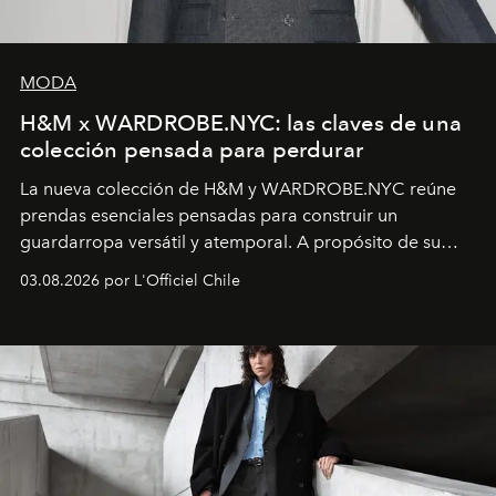
MODA
H&M x WARDROBE.NYC: las claves de una
colección pensada para perdurar
La nueva colección de H&M y WARDROBE.NYC reúne
prendas esenciales pensadas para construir un
guardarropa versátil y atemporal. A propósito de su
lanzamiento, los fundadores de la firma neoyorquina y
03.08.2026 por L'Officiel Chile
la asesora creativa y jefa de diseño global de la marca
sueca compartieron su visión sobre el proceso creativo
y la filosofía detrás de la propuesta.