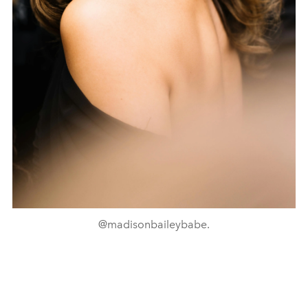
@madisonbaileybabe.