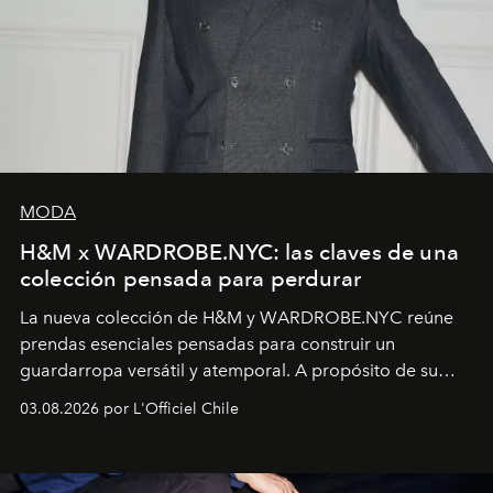
MODA
H&M x WARDROBE.NYC: las claves de una
colección pensada para perdurar
La nueva colección de H&M y WARDROBE.NYC reúne
prendas esenciales pensadas para construir un
guardarropa versátil y atemporal. A propósito de su
lanzamiento, los fundadores de la firma neoyorquina y
03.08.2026 por L'Officiel Chile
la asesora creativa y jefa de diseño global de la marca
sueca compartieron su visión sobre el proceso creativo
y la filosofía detrás de la propuesta.