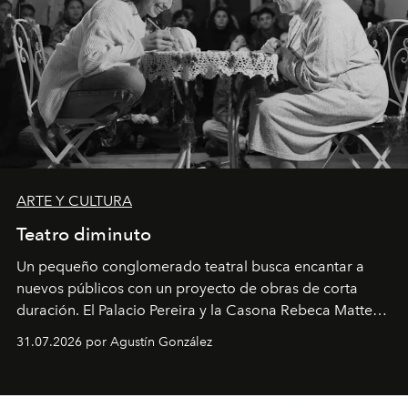
ARTE Y CULTURA
Teatro diminuto
Un pequeño conglomerado teatral busca encantar a
nuevos públicos con un proyecto de obras de corta
duración. El Palacio Pereira y la Casona Rebeca Matte
son algunos de los lugares que han albergado estas
31.07.2026 por Agustín González
miniobras. Sus puestas en escena son limpias; ponen el
foco en la historia y los personajes.