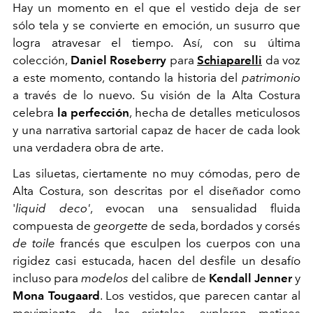
Hay un momento en el que el vestido deja de ser
sólo tela y se convierte en emoción, un susurro que
logra atravesar el tiempo. Así, con su última
colección,
Daniel Roseberry
para
Schiaparelli
da voz
a este momento, contando la historia del
patrimonio
a través de lo nuevo. Su visión de la Alta
C
ostura
celebra
la perfección
, hecha de detalles meticulosos
y una narrativa sartorial capaz de hacer de cada look
una verdadera obra de arte.
Las siluetas, ciertamente no muy cómodas, pero de
Alta Costura, son descritas por el diseñador como
'
liqui
d deco'
, evocan una sensualidad fluida
compuesta de
georgette
de seda, bordados y corsés
de toile
francés que esculpen los cuerpos con una
rigidez casi estucada, hacen del desfile un desafío
incluso para
modelos
del calibre de
Kendall Jenner
y
Mona Tougaard
. Los vestidos, que parecen cantar al
movimiento de los cristales, exploran matices