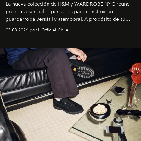
La nueva colección de H&M y WARDROBE.NYC reúne
prendas esenciales pensadas para construir un
guardarropa versátil y atemporal. A propósito de su
lanzamiento, los fundadores de la firma neoyorquina y
03.08.2026 por L'Officiel Chile
la asesora creativa y jefa de diseño global de la marca
sueca compartieron su visión sobre el proceso creativo
y la filosofía detrás de la propuesta.