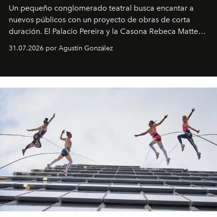
Un pequeño conglomerado teatral busca encantar a
nuevos públicos con un proyecto de obras de corta
duración. El Palacio Pereira y la Casona Rebeca Matte
son algunos de los lugares que han albergado estas
31.07.2026 por Agustín González
miniobras. Sus puestas en escena son limpias; ponen el
foco en la historia y los personajes.