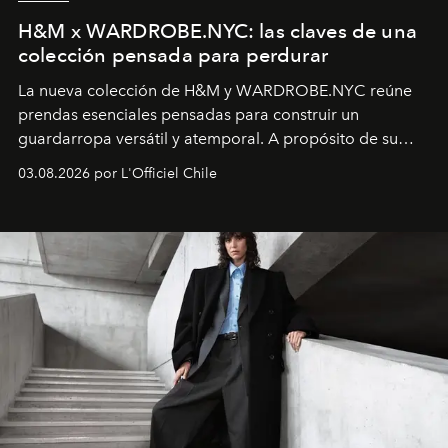
H&M x WARDROBE.NYC: las claves de una
colección pensada para perdurar
La nueva colección de H&M y WARDROBE.NYC reúne
prendas esenciales pensadas para construir un
guardarropa versátil y atemporal. A propósito de su
lanzamiento, los fundadores de la firma neoyorquina y
03.08.2026 por L'Officiel Chile
la asesora creativa y jefa de diseño global de la marca
sueca compartieron su visión sobre el proceso creativo
y la filosofía detrás de la propuesta.