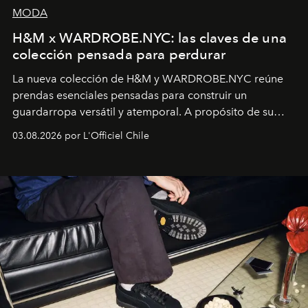
MODA
H&M x WARDROBE.NYC: las claves de una
colección pensada para perdurar
La nueva colección de H&M y WARDROBE.NYC reúne
prendas esenciales pensadas para construir un
guardarropa versátil y atemporal. A propósito de su
lanzamiento, los fundadores de la firma neoyorquina y
03.08.2026 por L'Officiel Chile
la asesora creativa y jefa de diseño global de la marca
sueca compartieron su visión sobre el proceso creativo
y la filosofía detrás de la propuesta.