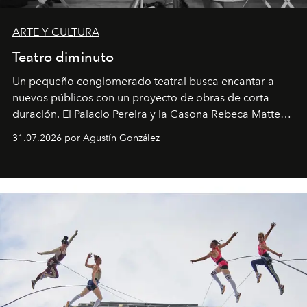
ARTE Y CULTURA
Teatro diminuto
Un pequeño conglomerado teatral busca encantar a
nuevos públicos con un proyecto de obras de corta
duración. El Palacio Pereira y la Casona Rebeca Matte
son algunos de los lugares que han albergado estas
31.07.2026 por Agustín González
miniobras. Sus puestas en escena son limpias; ponen el
foco en la historia y los personajes.