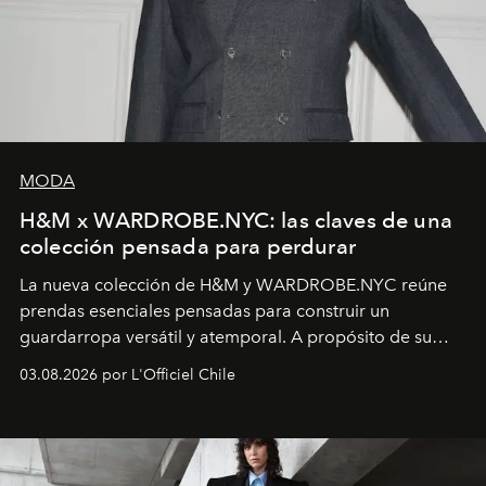
MODA
H&M x WARDROBE.NYC: las claves de una
colección pensada para perdurar
La nueva colección de H&M y WARDROBE.NYC reúne
prendas esenciales pensadas para construir un
guardarropa versátil y atemporal. A propósito de su
lanzamiento, los fundadores de la firma neoyorquina y
03.08.2026 por L'Officiel Chile
la asesora creativa y jefa de diseño global de la marca
sueca compartieron su visión sobre el proceso creativo
y la filosofía detrás de la propuesta.