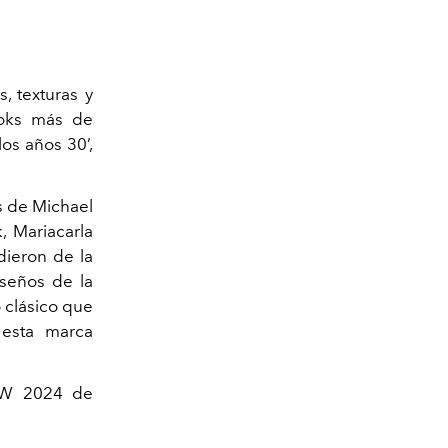
s, texturas y
looks más de
os años 30’,
as de Michael
, Mariacarla
dieron de la
iseños de la
o clásico que
 esta marca
F/W 2024 de