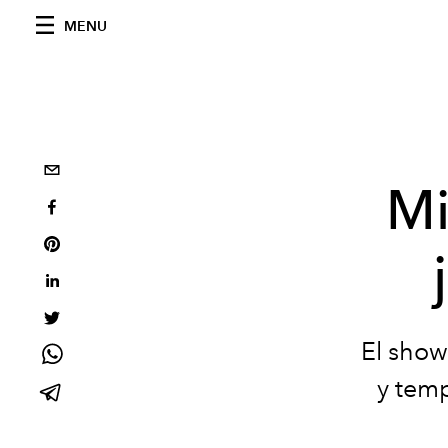
MENU
Mi
El show
y temp