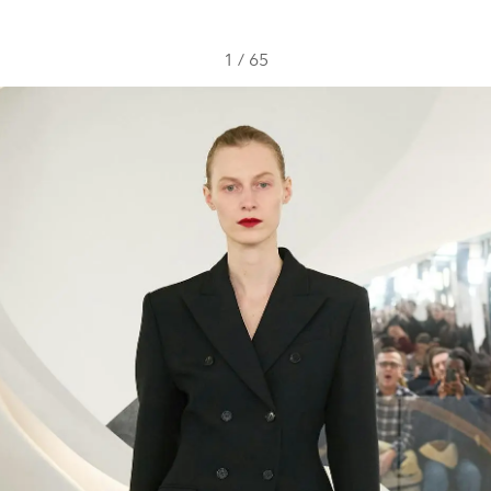
1
/
65