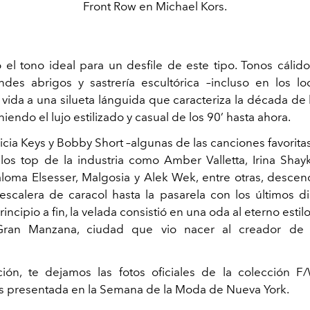
Front Row en Michael Kors.
ó el tono ideal para un desfile de este tipo. Tonos cálido
andes abrigos y sastrería escultórica –incluso en los 
vida a una silueta lánguida que caracteriza la década de l
endo el lujo estilizado y casual de los 90’ hasta ahora.
icia Keys y Bobby Short –algunas de las canciones favorit
os top de la industria como Amber Valletta, Irina Shayk
loma Elsesser, Malgosia y Alek Wek, entre otras, descen
scalera de caracol hasta la pasarela con los últimos d
incipio a fin, la velada consistió en una oda al eterno estil
 Gran Manzana, ciudad que vio nacer al creador de
ción, te dejamos las fotos oficiales de la colección 
s presentada en la Semana de la Moda de Nueva York.