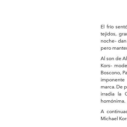
El frío sent
tejidos, gr
noche– dan 
pero manteni
Al son de Al
Kors– model
Boscono, Pa
imponente e
marca. De pr
irradia la
homónima.
A continua
Michael Kor