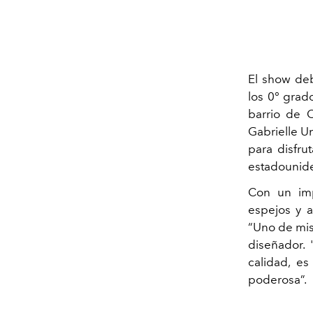
El show deb
los 0° grad
barrio de C
Gabrielle U
para disfru
estadounide
Con un imp
espejos y a
“Uno de mis 
diseñador.
calidad, es
poderosa”.