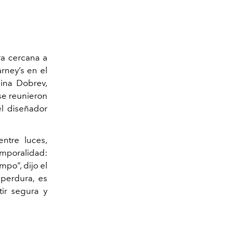
ra cercana a
rney’s en el
Nina Dobrev,
se reunieron
el diseñador
ntre luces,
emporalidad:
mpo”, dijo el
perdura, es
tir segura y