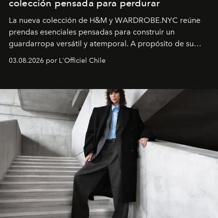
colección pensada para perdurar
La nueva colección de H&M y WARDROBE.NYC reúne
prendas esenciales pensadas para construir un
guardarropa versátil y atemporal. A propósito de su
lanzamiento, los fundadores de la firma neoyorquina y
03.08.2026 por L'Officiel Chile
la asesora creativa y jefa de diseño global de la marca
sueca compartieron su visión sobre el proceso creativo
y la filosofía detrás de la propuesta.