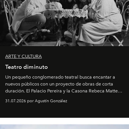
ARTE Y CULTURA
Teatro diminuto
Un pequeño conglomerado teatral busca encantar a
nuevos públicos con un proyecto de obras de corta
duración. El Palacio Pereira y la Casona Rebeca Matte
son algunos de los lugares que han albergado estas
31.07.2026 por Agustín González
miniobras. Sus puestas en escena son limpias; ponen el
foco en la historia y los personajes.