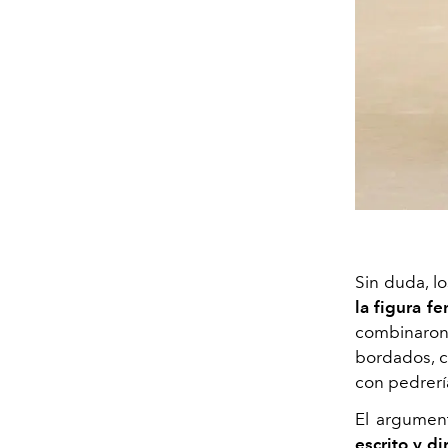
Sin duda, lo
la figura f
combinaron
bordados, c
con pedrer
El argument
escrito y d