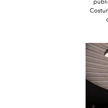
públi
Costur