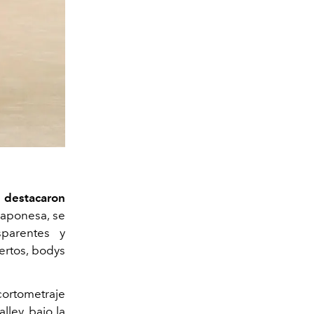
e destacaron
japonesa, se
sparentes y
ertos, bodys
cortometraje
ley, bajo la