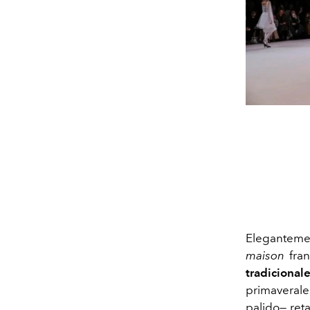
Elegantemen
maison
fran
tradiciona
primaverales
palido— reta