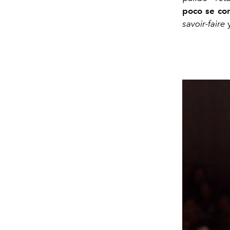
poco se com
savoir-faire
y