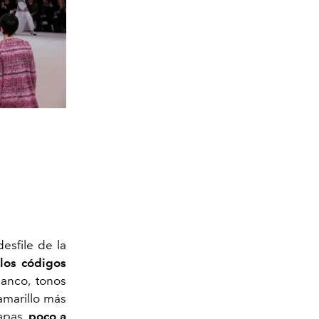
esfile de la
los códigos
anco, tonos
 amarillo más
capas,
poco a