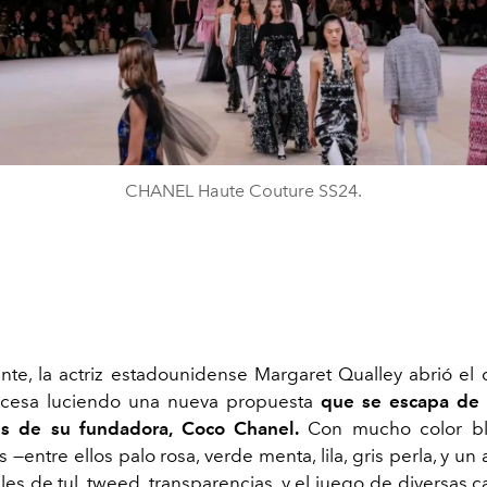
CHANEL Haute Couture SS24.
te, la actriz estadounidense Margaret Qualley abrió el d
cesa luciendo una nueva propuesta
que se escapa de 
les de su fundadora, Coco Chanel.
Con mucho color bl
 —entre ellos palo rosa, verde menta, lila, gris perla, y un
les de tul, tweed, transparencias, y el juego de diversas 