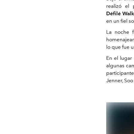
realizó
el
Défilé
Walk
en un fiel s
La noche 
homenajear
lo que fue u
En el lugar
algunas
cam
participant
Jenner,
Soo