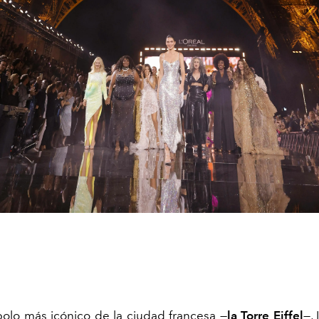
bolo más icónico de la ciudad francesa
—
la Torre Eiffel
—
,