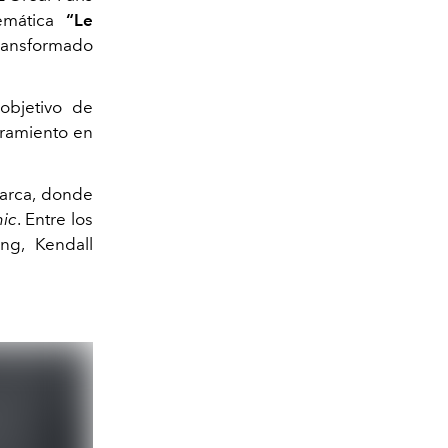
temática
“Le
transformado
objetivo de
ramiento en
marca, donde
hic
. Entre los
ing, Kendall