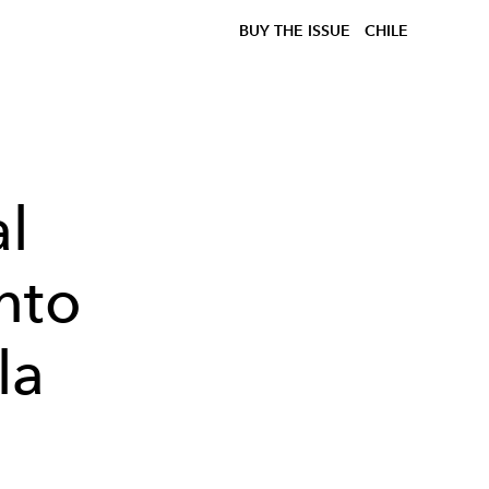
BUY THE ISSUE
CHILE
al
nto
la