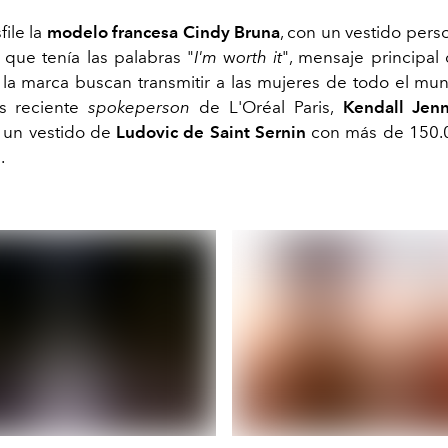
file la
modelo francesa Cindy Bruna
, con un vestido pers
que tenía las palabras "
I'm
w
orth it
", mensaje principal 
a marca buscan transmitir a las mujeres de todo el mun
s reciente
spokeperson
de L'Oréal Paris,
Kendall Jenn
 un vestido de
Ludovic de Saint Sernin
con más de 150.0
.