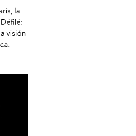
rís,
la
e
Défilé:
a visión
ica.