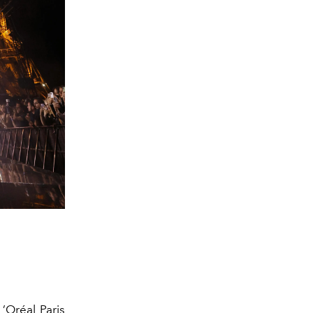
L
’
Oréal
Paris