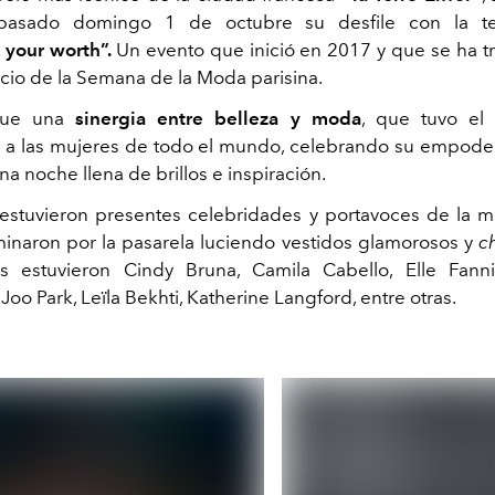
 pasado domingo 1 de octubre
su desfile con la 
your
worth
”.
Un evento que inició en 2017 y que se ha 
ocio de la Semana de la Moda parisina.
fue una
sinergia entre belleza y moda
, que tuvo el 
 a las mujeres de todo el mundo, celebrando su empode
na noche llena de brillos e inspiración.
 estuvieron presentes celebridades y portavoces de la 
inaron por la pasarela luciendo vestidos glamorosos y
c
es estuvieron Cindy Bruna, Camila Cabello, Elle Fann
Joo Park,
Leïla
Bekhti,
Katherine Langford
, entre otras.