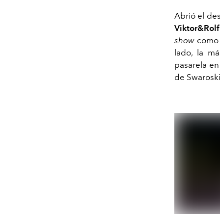
Abrió el des
Viktor&Rolf
show
como l
lado, la má
pasarela en
de Swaroski