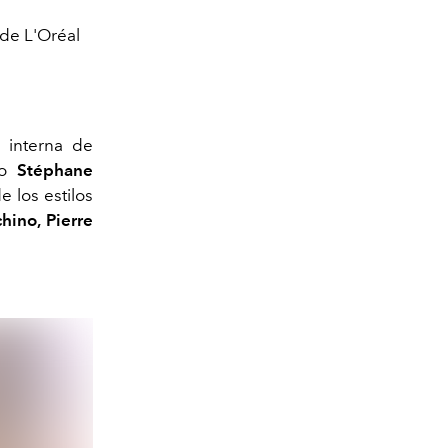
 de L'Oréal
l interna de
lo
Stéphane
 los estilos
hino, Pierre