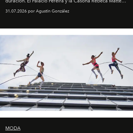
duración. El Palacio Pereira y la Casona Rebeca Matte
son algunos de los lugares que han albergado estas
31.07.2026 por Agustín González
miniobras. Sus puestas en escena son limpias; ponen el
foco en la historia y los personajes.
MODA