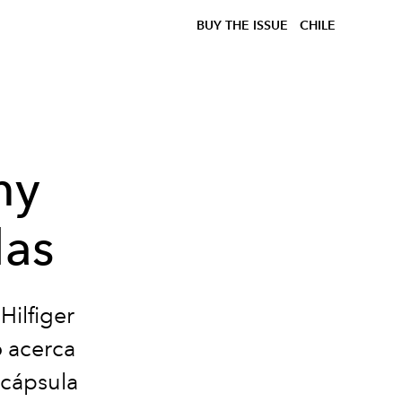
BUY THE ISSUE
CHILE
my
las
ilfiger
o acerca
 cápsula