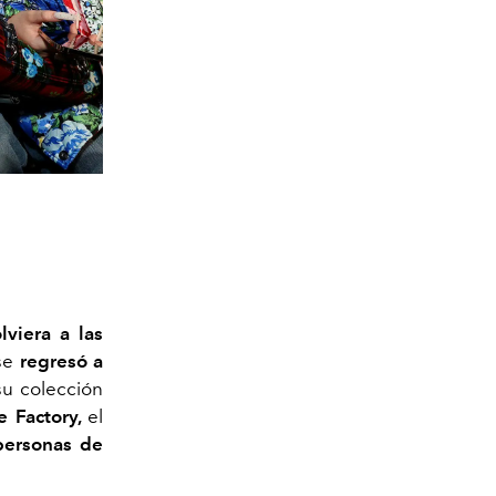
viera a las
nse
regresó a
su colección
e Factory,
el
 personas de