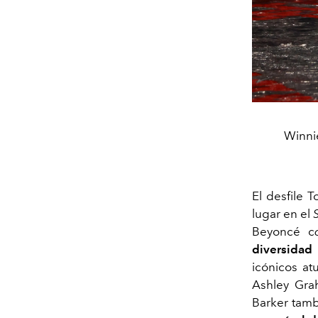
Winnie
El desfile T
lugar en el
Beyoncé c
diversidad
icónicos at
Ashley Grah
Barker tamb