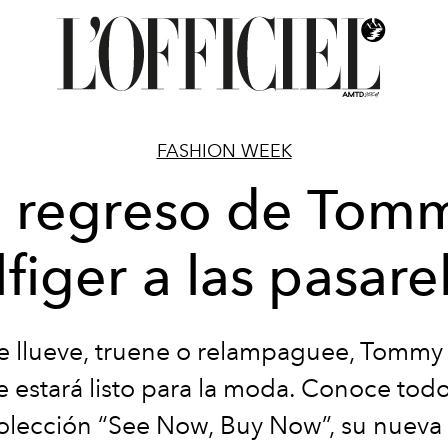
FASHION WEEK
l regreso de Tom
lfiger a las pasare
 llueve, truene o relampaguee, Tommy H
 estará listo para la moda. Conoce tod
olección “See Now, Buy Now”, su nueva