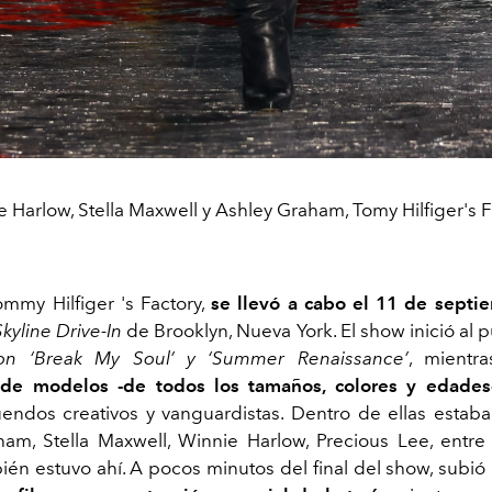
 Harlow, Stella Maxwell y Ashley Graham, Tomy Hilfiger's F
ommy Hilfiger 's Factory,
se llevó a cabo el 11 de sept
Skyline Drive-In
de Brooklyn, Nueva York. El show inició al 
on ‘Break My Soul’ y ‘Summer Renaissance’
, mientr
 de modelos -de todos los tamaños, colores y edade
uendos creativos y vanguardistas. Dentro de ellas estaban
am, Stella Maxwell, Winnie Harlow, Precious Lee, entre o
ién estuvo ahí. A pocos minutos del final del show, subió 