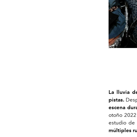
La lluvia 
pistas.
Desp
escena dur
otoño 2022
estudio de
múltiples r