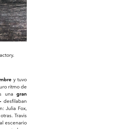
actory.
iembre
y tuvo
puro ritmo de
as una
gran
s-
desfilaban
: Julia Fox,
tras. Travis
al escenario