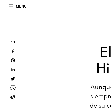
MENU
E
Hi
Aunque
siempre
de su c