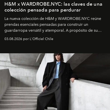
H&M x WARDROBE.NYC: las claves de una
colección pensada para perdurar
La nueva colección de H&M y WARDROBE.NYC reúne
prendas esenciales pensadas para construir un
guardarropa versátil y atemporal. A propósito de su
lanzamiento, los fundadores de la firma neoyorquina y
03.08.2026 por L'Officiel Chile
la asesora creativa y jefa de diseño global de la marca
sueca compartieron su visión sobre el proceso creativo
y la filosofía detrás de la propuesta.