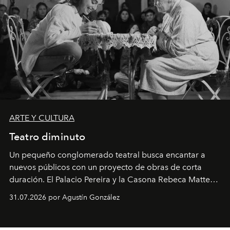
ARTE Y CULTURA
Teatro diminuto
Un pequeño conglomerado teatral busca encantar a
nuevos públicos con un proyecto de obras de corta
duración. El Palacio Pereira y la Casona Rebeca Matte
son algunos de los lugares que han albergado estas
31.07.2026 por Agustín González
miniobras. Sus puestas en escena son limpias; ponen el
foco en la historia y los personajes.