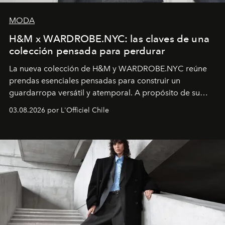
MODA
H&M x WARDROBE.NYC: las claves de una
colección pensada para perdurar
La nueva colección de H&M y WARDROBE.NYC reúne
prendas esenciales pensadas para construir un
guardarropa versátil y atemporal. A propósito de su
lanzamiento, los fundadores de la firma neoyorquina y
03.08.2026 por L'Officiel Chile
la asesora creativa y jefa de diseño global de la marca
sueca compartieron su visión sobre el proceso creativo
y la filosofía detrás de la propuesta.