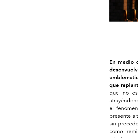
En medio de
desenvuelve
emblemátic
que replant
que no es 
atrayéndono
el fenómeno
presente a 
sin precede
como remin