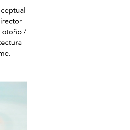
nceptual
director
 otoño /
tectura
me.