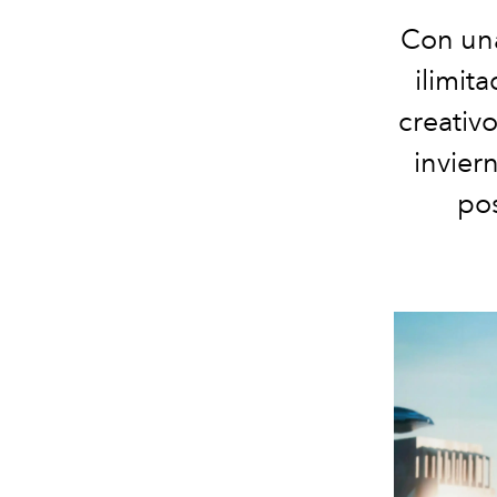
Con una
ilimita
creativ
invier
po