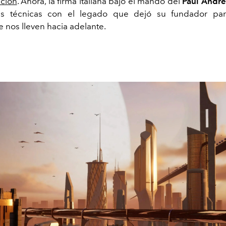
cción
. Ahora, la firma italiana bajo el mando del
Paul Andr
es técnicas con el legado que dejó su fundador pa
 nos lleven hacia adelante.