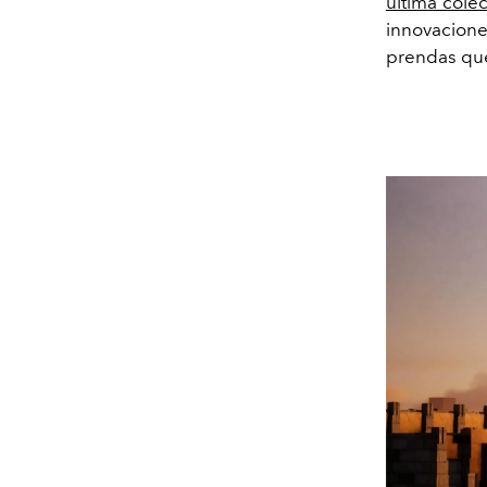
última cole
innovacion
prendas que