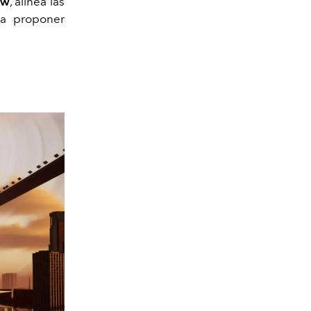
ew
, alinea las
ra proponer