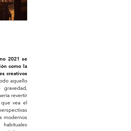
rno 2021 se
ción como la
s creativos
todo aquello
e gravedad,
ría revertir
" que vea el
perspectivas
mes modernos
 habituales