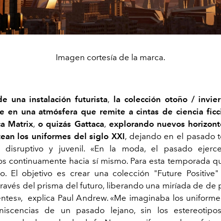
Imagen cortesía de la marca.
 una instalación futurista
,
la colección otoño / invie
 en una atmósfera que remite a cintas de ciencia fic
a Matrix
,
o quizás Gattaca
,
explorando nuevos horizonte
ean los uniformes del siglo XXI
, dejando en el pasado 
disruptivo y juvenil. «En la moda, el pasado ejerc
s continuamente hacia sí mismo. Para esta temporada que
. El objetivo es crear una colección "Future Positive
través del prisma del futuro, liberando una miríada de de 
ntes», explica Paul Andrew. «Me imaginaba los unifor
iscencias de un pasado lejano, sin los estereotipos