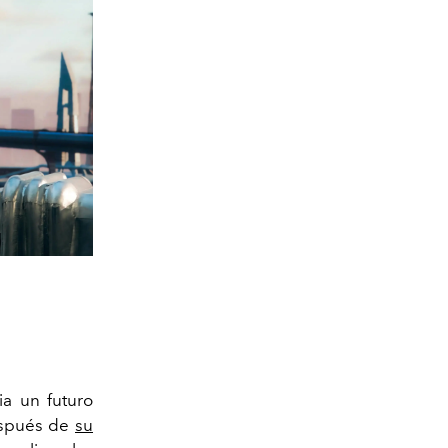
a un futuro
espués de
su