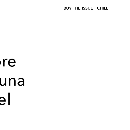
BUY THE ISSUE
CHILE
ore
 una
el