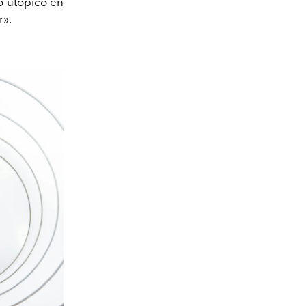
ro utópico en
r».