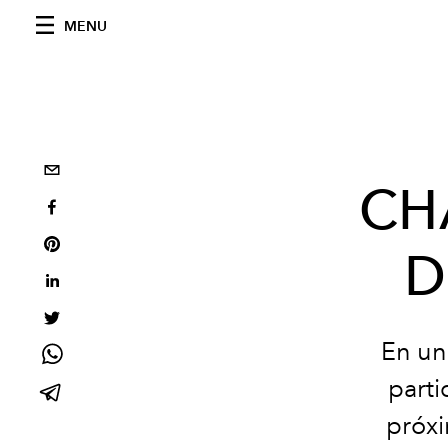
MENU
CH
D
En un
parti
próxi