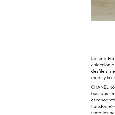
En una tem
colección d
desfile sin 
moda y la n
CHANEL com
basados en
escenografía
transformó 
tanto los s