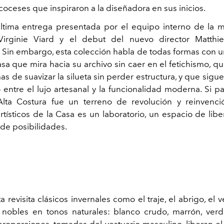
oceses que inspiraron a la diseñadora en sus inicios.
última entrega presentada por el equipo interno de la ma
Virginie Viard y el debut del nuevo director Matthi
 Sin embargo, esta colección habla de todas formas con un
asa que mira hacia su archivo sin caer en el fetichismo, q
s de suavizar la silueta sin perder estructura, y que sig
o entre el lujo artesanal y la funcionalidad moderna. Si p
lta Costura fue un terreno de revolución y reinvenci
rtísticos de la Casa es un laboratorio, un espacio de lib
 de posibilidades.
 revisita clásicos invernales como el traje, el abrigo, el v
 nobles en tonos naturales: blanco crudo, marrón, ve
proporciones, tomadas del vestuario masculino, liberan e