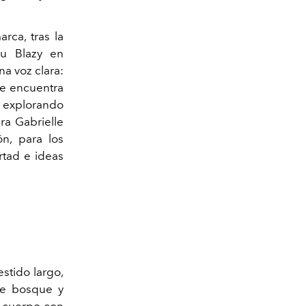
rca, tras la
eu Blazy en
a voz clara:
ue encuentra
ue explorando
ara Gabrielle
ón, para los
ertad e ideas
estido largo,
rde bosque y
l cuerpo con