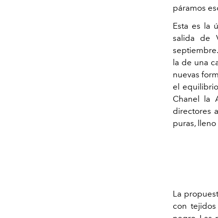
páramos esc
Esta es la 
salida de 
septiembre.
la de una c
nuevas forma
el equilibri
Chanel la A
directores a
puras, lleno
La propuesta
con tejidos
negro. Las 