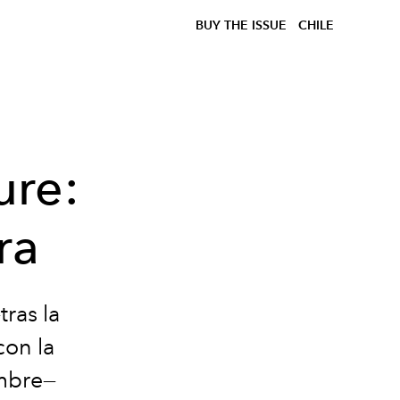
BUY THE ISSUE
CHILE
re:
ra
ras la
con la
embre—