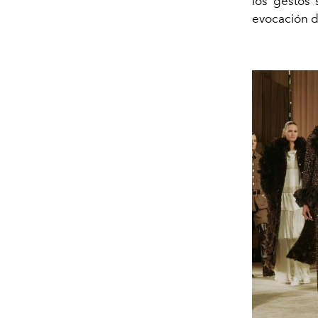
los gestos 
evocación 