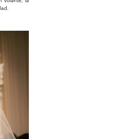
 volante, la
dad.