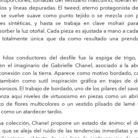
ios y líneas depuradas. El tweed, eterno protagonista de 
: se vuelve suave como punto tejido o se mezcla con 
es sintéticas, y hasta se trabaja en clave mohair par
orber la luz otoñal. Cada pieza es ajustada a mano a cada 
a totalmente única que da como resultado una prenda
hilos conductores del desfile fue la espiga de trigo
en el imaginario de Gabrielle Chanel, asociado a la ab
 conexión con la tierra. Aparece como motivo bordado, 
también como sutil inspiración gráfica en trajes de d
orosos. El trabajo de bordado, uno de los pilares del savoi
anza aquí niveles de virtuosismo en piezas como un abr
to de flores multicolores o un vestido plisado de lamé
z como un atardecer tardío.
a colección, Chanel propone un estado de ánimo: el 
, que se aleja del ruido de las tendencias inmediatas y 