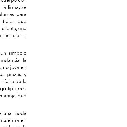
la firma, se
plumas para
a trajes que
clienta, una
 singular e
, un símbolo
undancia, la
como joya en
os piezas y
r-faire de la
igo tipo
pea
 naranja que
de una moda
encuentra en