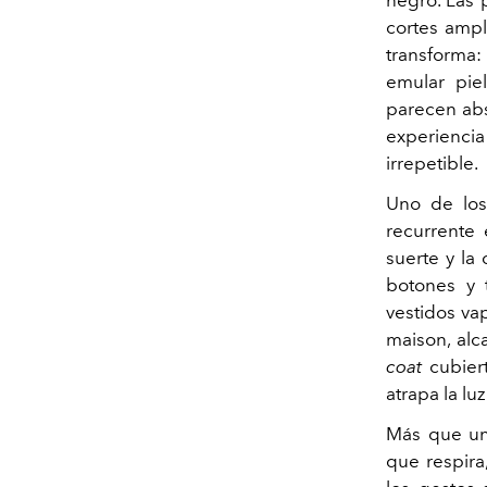
cortes ampl
transforma
emular piel
parecen abs
experienci
irrepetible.
Uno de los 
recurrente 
suerte y la
botones y 
vestidos vap
maison, alc
coat
cubier
atrapa la lu
Más que un
que respira