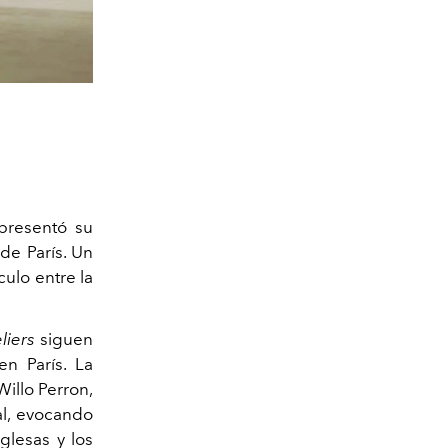
presentó su
de París. Un
culo entre la
liers
siguen
n París. La
Willo Perron,
al, evocando
glesas y los