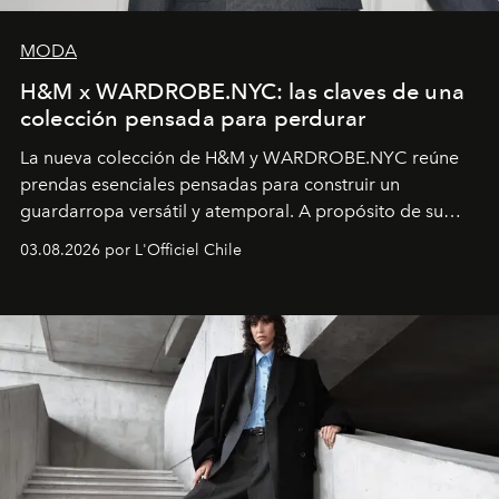
MODA
H&M x WARDROBE.NYC: las claves de una
colección pensada para perdurar
La nueva colección de H&M y WARDROBE.NYC reúne
prendas esenciales pensadas para construir un
guardarropa versátil y atemporal. A propósito de su
lanzamiento, los fundadores de la firma neoyorquina y
03.08.2026 por L'Officiel Chile
la asesora creativa y jefa de diseño global de la marca
sueca compartieron su visión sobre el proceso creativo
y la filosofía detrás de la propuesta.