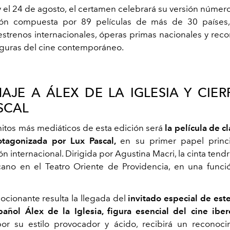
 y el 24 de agosto, el certamen celebrará su versión númer
ón compuesta por 89 películas de más de 30 países, 
strenos internacionales, óperas primas nacionales y rec
iguras del cine contemporáneo.
JE A ÁLEX DE LA IGLESIA Y CIE
SCAL
hitos más mediáticos de esta edición será
la película de c
otagonizada por Lux Pascal,
en su primer papel princ
 internacional. Dirigida por Agustina Macri, la cinta tend
cano en el Teatro Oriente de Providencia, en una func
ocionante resulta la llegada del
invitado especial de est
pañol Álex de la Iglesia, figura esencial del cine ibe
or su estilo provocador y ácido, recibirá un reconoci