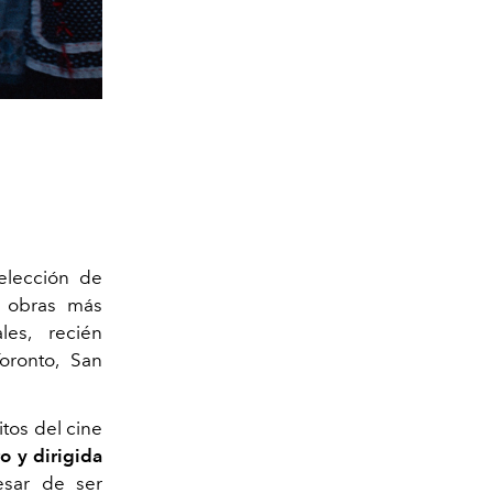
elección de
s obras más
les, recién
oronto, San
itos del cine
o y dirigida
esar de ser