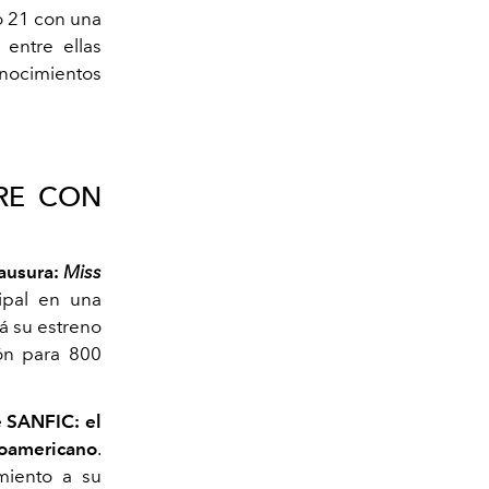
o 21 con una
entre ellas
onocimientos
RRE CON
lausura:
Miss
ipal en una
rá su estreno
ión para 800
e SANFIC: el
roamericano
.
miento a su