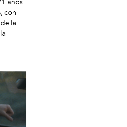
21 años
, con
de la
la