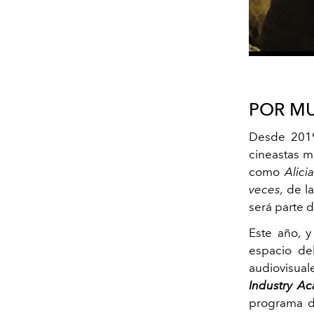
POR MU
Desde 2019,
cineastas m
como
Alici
veces,
de la
será parte d
Este año, y
espacio de
audiovisua
Industry A
programa de