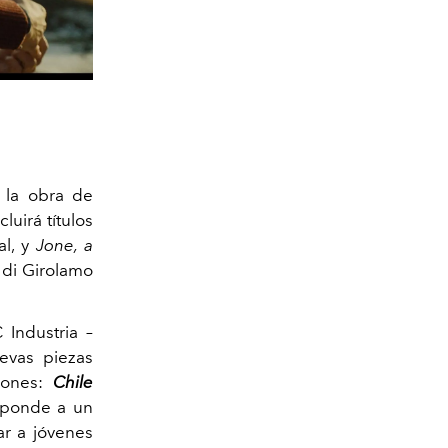
r la obra de
cluirá títulos
al, y
Jone, a
 di Girolamo
 Industria –
evas piezas
iones:
Chile
esponde a un
ar a jóvenes