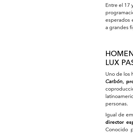
Entre el 17
programaci
esperados e
a grandes f
HOMENA
LUX PA
Uno de los 
Carbón
, pr
coproducción
latinoameri
personas.
Igual de em
director es
Conocido p