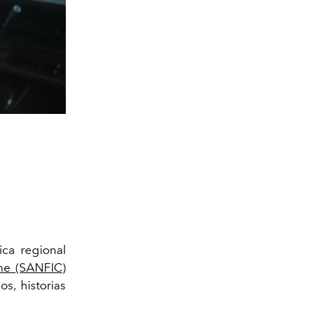
ica regional
ine (SANFIC)
s, historias