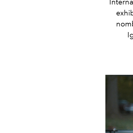
Intern
exhi
nomb
I