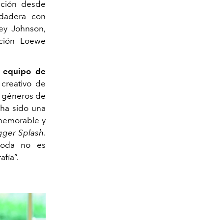
ación desde
dadera con
sey Johnson,
ción Loewe
r equipo de
 creativo de
de géneros de
 ha sido una
 memorable y
gger Splash
.
moda no es
fía”.