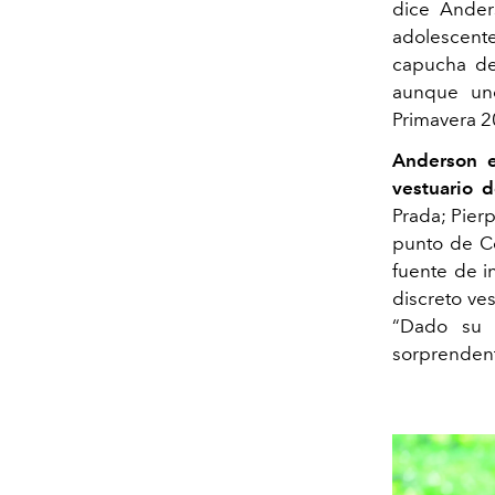
dice Ander
adolescen
capucha de 
aunque u
Primavera 
Anderson e
vestuario 
Prada; Pierp
punto de Ce
fuente de i
discreto ve
“Dado su 
sorprendent