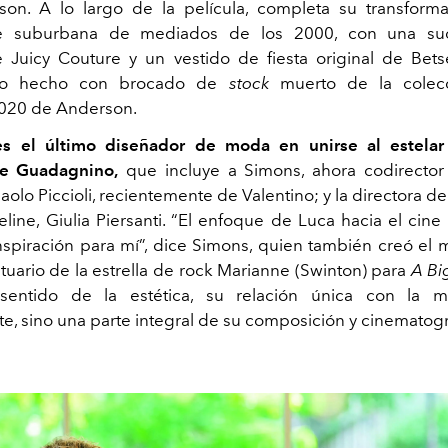
son. A lo largo de la película, completa su transform
te suburbana de mediados de los 2000, con una su
Juicy Couture y un vestido de fiesta original de Bet
no hecho con brocado de
stock
muerto de la colec
2020 de Anderson.
s el último diseñador de moda en unirse al estela
de Guadagnino,
que incluye a Simons, ahora codirector
aolo Piccioli, recientemente de Valentino; y la directora 
line, Giulia Piersanti. “El enfoque de Luca hacia el cine
nspiración para mí”, dice Simons, quien también creó el
stuario de la estrella de rock Marianne (Swinton) para
A Bi
sentido de la estética, su relación única con la 
e, sino una parte integral de su composición y cinematogra