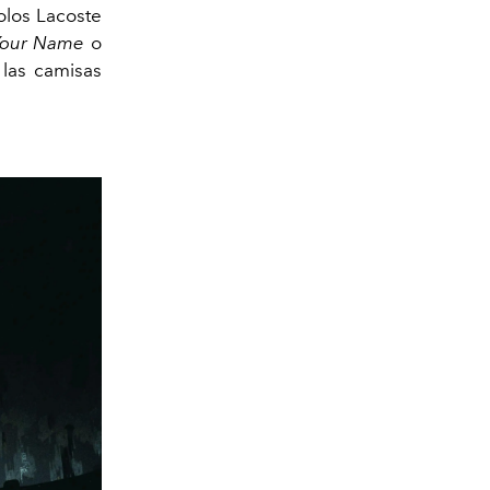
olos Lacoste
Your Name
o
 las camisas