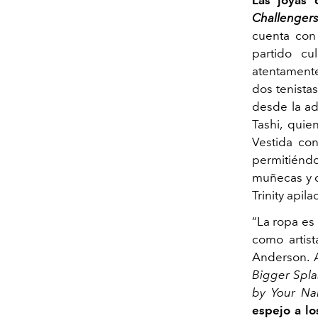
Challenger
cuenta con 
partido c
atentamente
dos tenista
desde la ad
Tashi, quie
Vestida con
permitiénd
muñecas y cu
Trinity apil
“La ropa es
como artis
Anderson. A
Bigger Spla
by Your N
espejo a lo