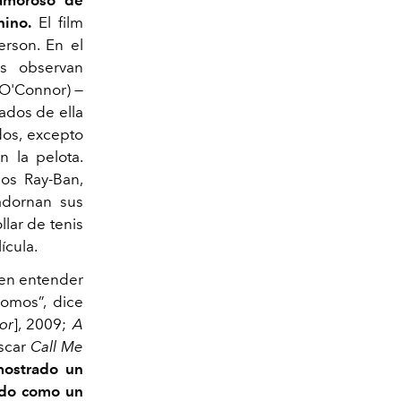
gnino.
El film
erson. En el
s observan
h O'Connor)
—
ados de ella
dos, excepto
n la pelota.
los Ray-Ban,
adornan sus
llar de tenis
ícula.
 en entender
omos”, dice
or
], 2009;
A
Oscar
Call Me
ostrado un
cido como un