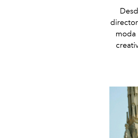
Des
director
moda e
creati