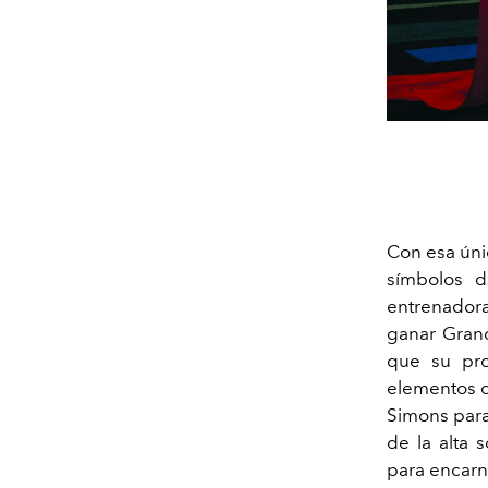
Con esa úni
símbolos d
entrenadora
ganar Grand
que su pro
elementos q
Simons para 
de la alta 
para encarna