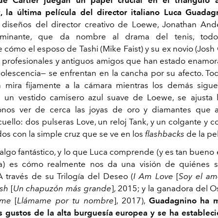
s
, la última película del director italiano Luca Guada
diseños del director creativo de Loewe, Jonathan And
ulminante, que da nombre al drama del tenis, todo
 cómo el esposo de Tashi (Mike Faist) y su ex novio (Jos
s profesionales y antiguos amigos que han estado enamor
olescencia
—
se enfrentan en la cancha por su afecto. To
n mira fijamente a la cámara mientras los demás sigue
 un vestido camisero azul suave de Loewe, se ajusta 
onos ver de cerca las joyas de oro y diamantes que 
ello: dos pulseras Love, un reloj Tank, y un colgante y co
ados con la simple cruz que se ve en los
flashbacks
de la pel
 algo fantástico, y lo que Luca comprende (y es tan bueno
ta) es cómo realmente nos da una visión de quiénes s
 través de su Trilogía del Deseo (
I Am Love
[
Soy el am
sh
[
Un chapuzón más grande
], 2015; y la ganadora del 
ame
[
Llámame por tu nombre
], 2017),
Guadagnino ha m
s gustos de la alta burguesía europea y se ha estable