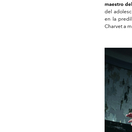
maestro del
del adolesc
en la predi
Charvet a 