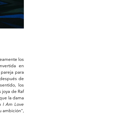
neamente los
nvertida en
 pareja para
, después de
entido, los
 joya de Raf
, que la dama
en
I Am Love
su ambición",