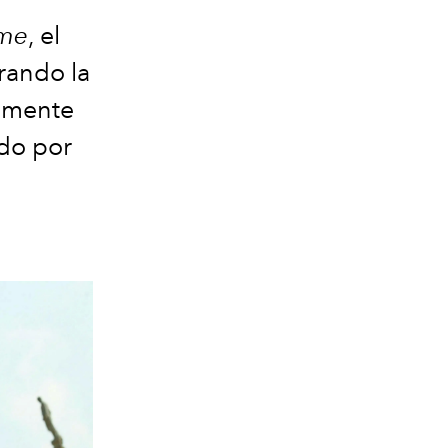
ame
, el
trando la
u mente
ido por