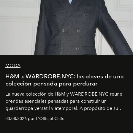
MODA
H&M x WARDROBE.NYC: las claves de una
colección pensada para perdurar
La nueva colección de H&M y WARDROBE.NYC reúne
prendas esenciales pensadas para construir un
guardarropa versátil y atemporal. A propósito de su
lanzamiento, los fundadores de la firma neoyorquina y
03.08.2026 por L'Officiel Chile
la asesora creativa y jefa de diseño global de la marca
sueca compartieron su visión sobre el proceso creativo