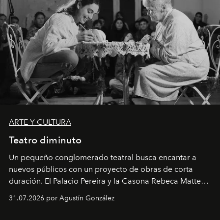
ARTE Y CULTURA
Teatro diminuto
Un pequeño conglomerado teatral busca encantar a
nuevos públicos con un proyecto de obras de corta
duración. El Palacio Pereira y la Casona Rebeca Matte
son algunos de los lugares que han albergado estas
31.07.2026 por Agustín González
miniobras. Sus puestas en escena son limpias; ponen el
foco en la historia y los personajes.