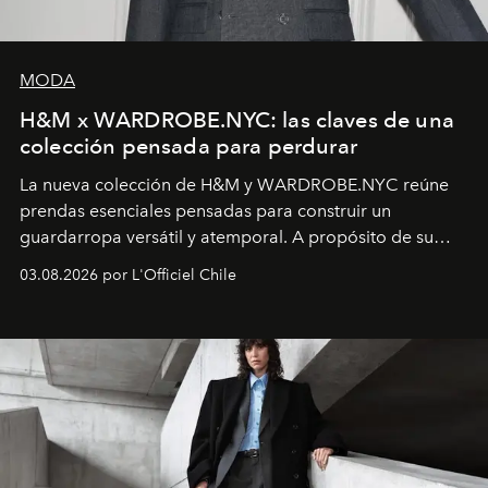
MODA
H&M x WARDROBE.NYC: las claves de una
colección pensada para perdurar
La nueva colección de H&M y WARDROBE.NYC reúne
prendas esenciales pensadas para construir un
guardarropa versátil y atemporal. A propósito de su
lanzamiento, los fundadores de la firma neoyorquina y
03.08.2026 por L'Officiel Chile
la asesora creativa y jefa de diseño global de la marca
sueca compartieron su visión sobre el proceso creativo
y la filosofía detrás de la propuesta.