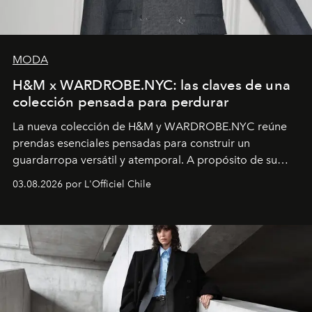
MODA
H&M x WARDROBE.NYC: las claves de una
colección pensada para perdurar
La nueva colección de H&M y WARDROBE.NYC reúne
prendas esenciales pensadas para construir un
guardarropa versátil y atemporal. A propósito de su
lanzamiento, los fundadores de la firma neoyorquina y
03.08.2026 por L'Officiel Chile
la asesora creativa y jefa de diseño global de la marca
sueca compartieron su visión sobre el proceso creativo
y la filosofía detrás de la propuesta.