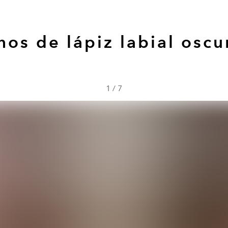
nos de lápiz labial oscu
1
/
7