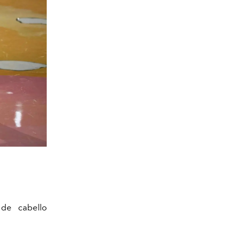
Fendi Primavera/V
 de cabello