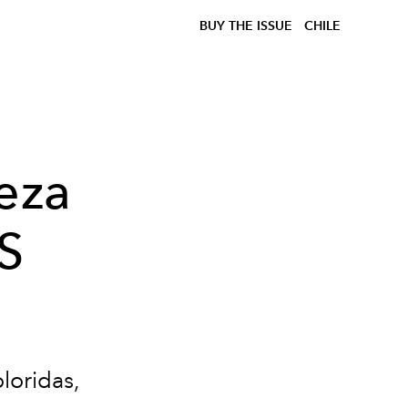
BUY THE ISSUE
CHILE
eza
/S
loridas,