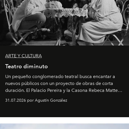
ARTE Y CULTURA
Teatro diminuto
Un pequeño conglomerado teatral busca encantar a
nuevos públicos con un proyecto de obras de corta
duración. El Palacio Pereira y la Casona Rebeca Matte
son algunos de los lugares que han albergado estas
31.07.2026 por Agustín González
miniobras. Sus puestas en escena son limpias; ponen el
foco en la historia y los personajes.