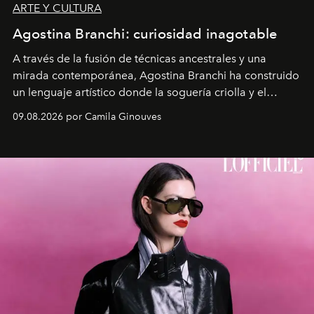
ARTE Y CULTURA
Agostina Branchi: curiosidad inagotable
A través de la fusión de técnicas ancestrales y una
mirada contemporánea, Agostina Branchi ha construido
un lenguaje artístico donde la soguería criolla y el
embarrilado dan vida a esculturas textiles tan rígidas
09.08.2026 por Camila Ginouves
como fluidas. En septiembre la artista presentará una
nueva exposición individual en el Centro Cultural
Montecarmelo.