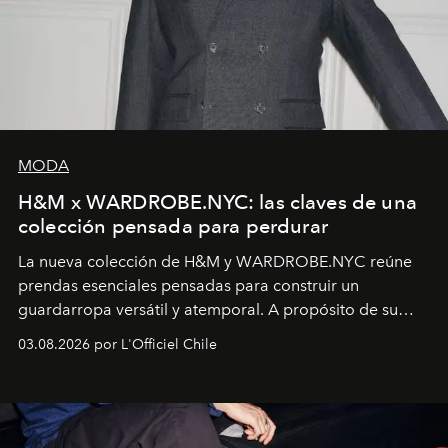
MODA
H&M x WARDROBE.NYC: las claves de una
colección pensada para perdurar
La nueva colección de H&M y WARDROBE.NYC reúne
prendas esenciales pensadas para construir un
guardarropa versátil y atemporal. A propósito de su
lanzamiento, los fundadores de la firma neoyorquina y
03.08.2026 por L'Officiel Chile
la asesora creativa y jefa de diseño global de la marca
sueca compartieron su visión sobre el proceso creativo
y la filosofía detrás de la propuesta.