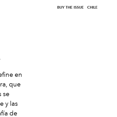
BUY THE ISSUE
CHILE
E
efine en
ra, que
s se
e y las
fía de