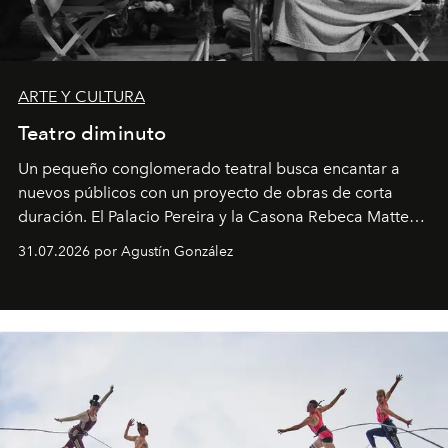
ARTE Y CULTURA
Teatro diminuto
Un pequeño conglomerado teatral busca encantar a
nuevos públicos con un proyecto de obras de corta
duración. El Palacio Pereira y la Casona Rebeca Matte
son algunos de los lugares que han albergado estas
31.07.2026 por Agustín González
miniobras. Sus puestas en escena son limpias; ponen el
foco en la historia y los personajes.