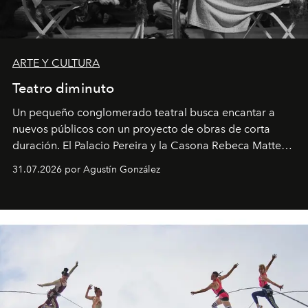
ARTE Y CULTURA
Teatro diminuto
Un pequeño conglomerado teatral busca encantar a
nuevos públicos con un proyecto de obras de corta
duración. El Palacio Pereira y la Casona Rebeca Matte
son algunos de los lugares que han albergado estas
31.07.2026 por Agustín González
miniobras. Sus puestas en escena son limpias; ponen el
foco en la historia y los personajes.