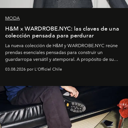
MODA
H&M x WARDROBE.NYC: las claves de una
colección pensada para perdurar
La nueva colección de H&M y WARDROBE.NYC reúne
prendas esenciales pensadas para construir un
guardarropa versátil y atemporal. A propósito de su
lanzamiento, los fundadores de la firma neoyorquina y
03.08.2026 por L'Officiel Chile
la asesora creativa y jefa de diseño global de la marca
sueca compartieron su visión sobre el proceso creativo
y la filosofía detrás de la propuesta.