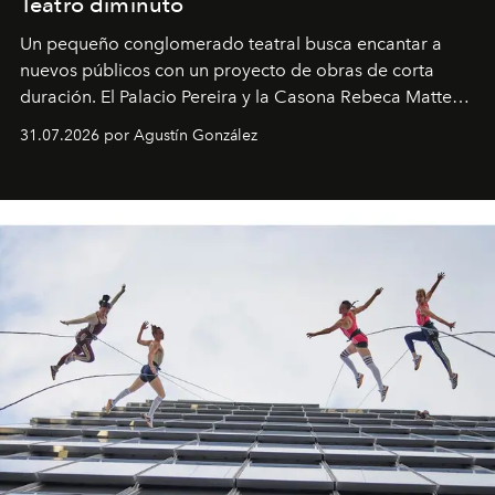
Teatro diminuto
Un pequeño conglomerado teatral busca encantar a
nuevos públicos con un proyecto de obras de corta
duración. El Palacio Pereira y la Casona Rebeca Matte
son algunos de los lugares que han albergado estas
31.07.2026 por Agustín González
miniobras. Sus puestas en escena son limpias; ponen el
foco en la historia y los personajes.