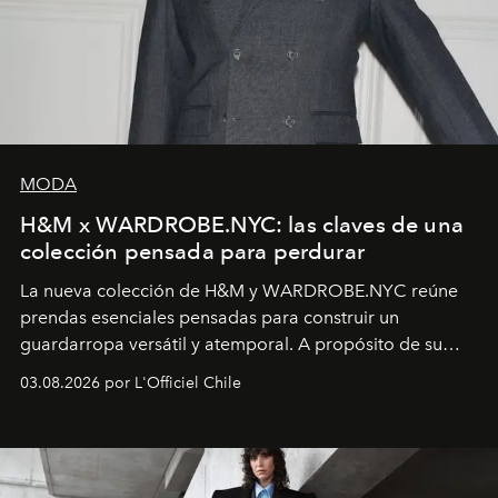
MODA
H&M x WARDROBE.NYC: las claves de una
colección pensada para perdurar
La nueva colección de H&M y WARDROBE.NYC reúne
prendas esenciales pensadas para construir un
guardarropa versátil y atemporal. A propósito de su
lanzamiento, los fundadores de la firma neoyorquina y
03.08.2026 por L'Officiel Chile
la asesora creativa y jefa de diseño global de la marca
sueca compartieron su visión sobre el proceso creativo
y la filosofía detrás de la propuesta.