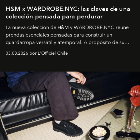
H&M x WARDROBE.NYC: las claves de una
colección pensada para perdurar
La nueva colección de H&M y WARDROBE.NYC reúne
prendas esenciales pensadas para construir un
guardarropa versátil y atemporal. A propósito de su
lanzamiento, los fundadores de la firma neoyorquina y
03.08.2026 por L'Officiel Chile
la asesora creativa y jefa de diseño global de la marca
sueca compartieron su visión sobre el proceso creativo
y la filosofía detrás de la propuesta.