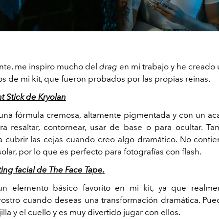
nte, me inspiro mucho del
drag
en mi trabajo y he creado u
s de mi kit, que fueron probados por las propias reinas.
nt Stick
de Kryolan
 una fórmula cremosa, altamente pigmentada y con un a
ra resaltar, contornear, usar de base o para ocultar. T
ra cubrir las cejas cuando creo algo dramático. No contie
olar, por lo que es perfecto para fotografías con flash.
fting facial de The Face Tape.
un elemento básico favorito en mi kit, ya que realm
rostro cuando deseas una transformación dramática. Pue
jilla y el cuello y es muy divertido jugar con ellos.