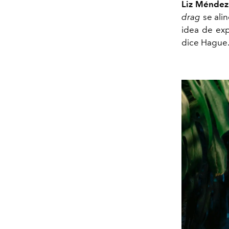
Liz Méndez
drag
se ali
idea de exp
dice Hague