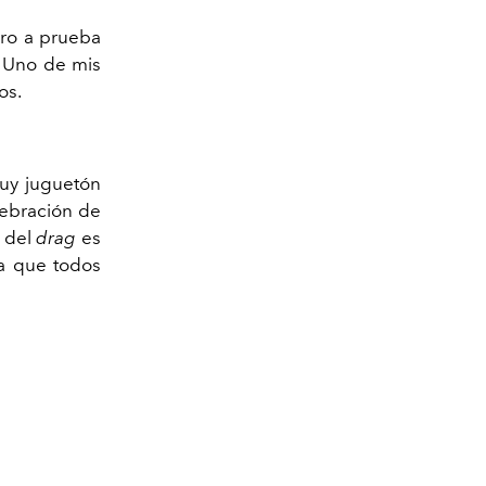
ero a prueba
. Uno de mis
os.
muy juguetón
lebración de
e del
drag
es
ra que todos