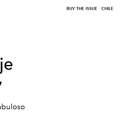
BUY THE ISSUE
CHILE
je
y
fabuloso