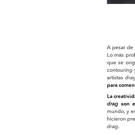
A pesar de 
Lo más prob
que se orig
contouring
y
artistas
dra
para comenz
La creativid
drag
son e
mundo, y es
hicieron pre
drag
.