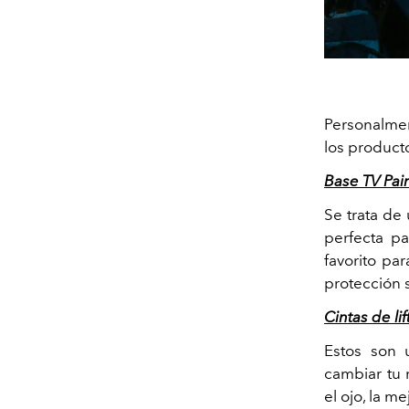
Personalme
los producto
Base
TV Pai
Se trata de
perfecta pa
favorito pa
protección s
Cintas de li
Estos son 
cambiar tu 
el ojo, la me