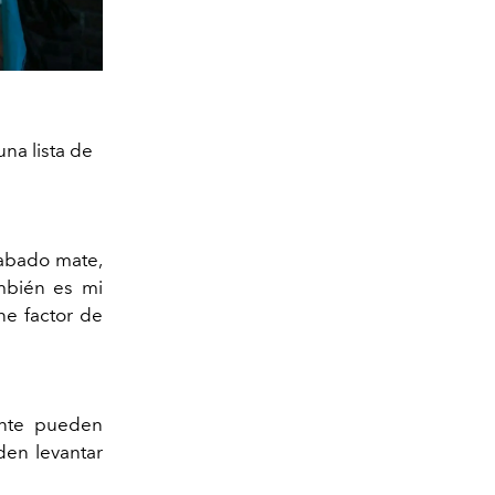
na lista de
cabado mate,
ambién es mi
ne factor de
ente pueden
den levantar