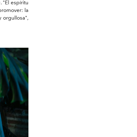
s
. "El espíritu
promover: la
 orgullosa",