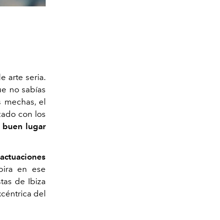
 arte seria.
ue no sabías
 mechas, el
izado con los
 buen lugar
actuaciones
pira en ese
tas de Ibiza
xcéntrica del