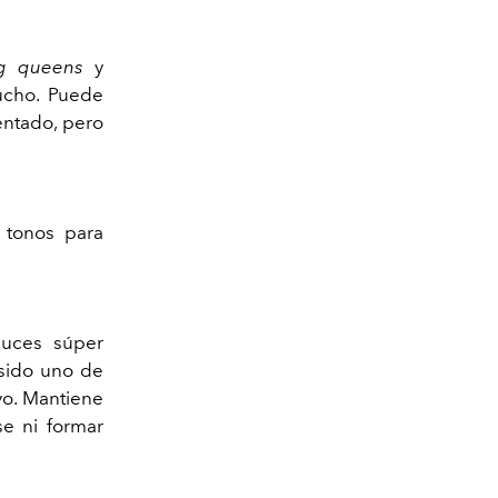
g queens
y
mucho. Puede
entado, pero
s tonos para
luces súper
 sido uno de
vo. Mantiene
se ni formar