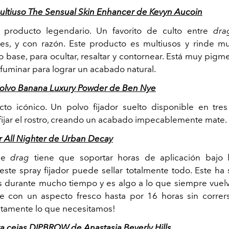
ultiuso The Sensual Skin Enhancer de Kevyn Aucoin
 producto legendario. Un favorito de culto entre
dra
es, y con razón. Este producto es multiusos y rinde 
 base, para ocultar, resaltar y contornear. Está muy pigm
fuminar para lograr un acabado natural.
polvo Banana Luxury Powder de
Ben Nye
to icónico. Un polvo fijador suelto disponible en tre
 fijar el rostro, creando un acabado impecablemente mate.
or All Nighter de Urban Decay
aje
drag
tiene que soportar horas de aplicación bajo 
y este spray fijador puede sellar totalmente todo. Este ha
os durante mucho tiempo y es algo a lo que siempre vuel
je con un aspecto fresco hasta por 16 horas sin correr
actamente lo que necesitamos!
 cejas DIPBROW de Anastasia Beverly Hills