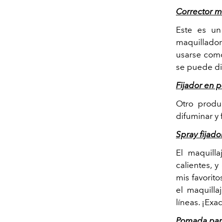
Corrector m
Este es un
maquillador
usarse como
se puede di
Fijador en 
Otro produc
difuminar y
Spray fijad
El maquill
calientes, 
mis favorit
el maquilla
líneas. ¡Ex
Pomada para