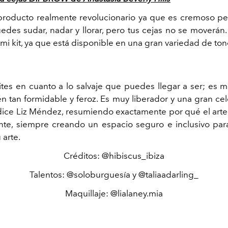
producto realmente revolucionario ya que es cremoso p
uedes sudar, nadar y llorar, pero tus cejas no se moverán
 mi kit, ya que está disponible en una gran variedad de ton
ites en cuanto a lo salvaje que puedes llegar a ser; es 
n tan formidable y feroz. Es muy liberador y una gran ce
, dice Liz Méndez, resumiendo exactamente por qué el art
nte, siempre creando un espacio seguro e inclusivo pa
 arte.
Créditos:
@hibiscus_ibiza
Talentos: @soloburguesía y @taliaadarling_
Maquillaje: @lialaney.mia