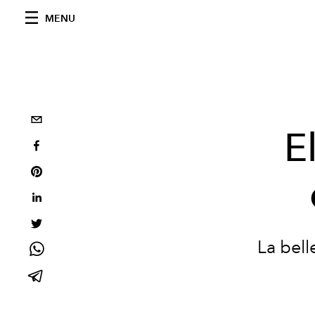
MENU
E
La bell