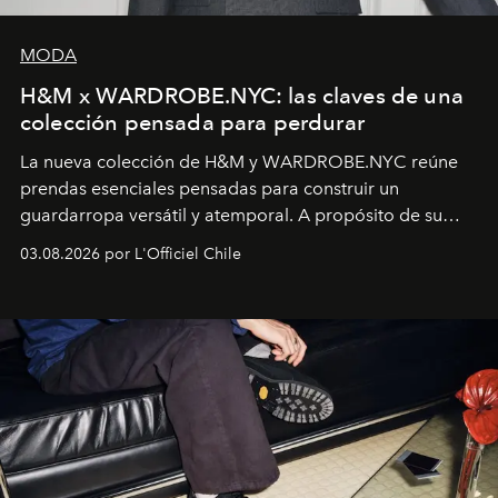
MODA
H&M x WARDROBE.NYC: las claves de una
colección pensada para perdurar
La nueva colección de H&M y WARDROBE.NYC reúne
prendas esenciales pensadas para construir un
guardarropa versátil y atemporal. A propósito de su
lanzamiento, los fundadores de la firma neoyorquina y
03.08.2026 por L'Officiel Chile
la asesora creativa y jefa de diseño global de la marca
sueca compartieron su visión sobre el proceso creativo
y la filosofía detrás de la propuesta.