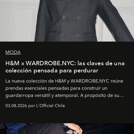
MODA
H&M x WARDROBE.NYC: las claves de una
colección pensada para perdurar
La nueva colección de H&M y WARDROBE.NYC reúne
prendas esenciales pensadas para construir un
guardarropa versátil y atemporal. A propósito de su
lanzamiento, los fundadores de la firma neoyorquina y
03.08.2026 por L'Officiel Chile
la asesora creativa y jefa de diseño global de la marca
sueca compartieron su visión sobre el proceso creativo
y la filosofía detrás de la propuesta.