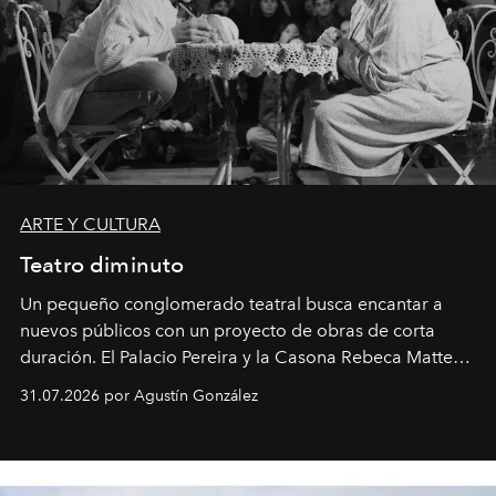
ARTE Y CULTURA
Teatro diminuto
Un pequeño conglomerado teatral busca encantar a
nuevos públicos con un proyecto de obras de corta
duración. El Palacio Pereira y la Casona Rebeca Matte
son algunos de los lugares que han albergado estas
31.07.2026 por Agustín González
miniobras. Sus puestas en escena son limpias; ponen el
foco en la historia y los personajes.