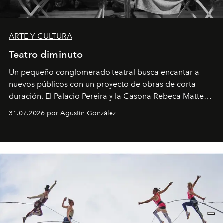
ARTE Y CULTURA
Teatro diminuto
Un pequeño conglomerado teatral busca encantar a
nuevos públicos con un proyecto de obras de corta
duración. El Palacio Pereira y la Casona Rebeca Matte
son algunos de los lugares que han albergado estas
31.07.2026 por Agustín González
miniobras. Sus puestas en escena son limpias; ponen el
foco en la historia y los personajes.