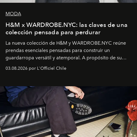
MODA
H&M x WARDROBE.NYC: las claves de una
colección pensada para perdurar
La nueva colección de H&M y WARDROBE.NYC reúne
prendas esenciales pensadas para construir un
guardarropa versátil y atemporal. A propósito de su
lanzamiento, los fundadores de la firma neoyorquina y
03.08.2026 por L'Officiel Chile
la asesora creativa y jefa de diseño global de la marca
sueca compartieron su visión sobre el proceso creativo
y la filosofía detrás de la propuesta.