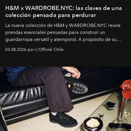
H&M x WARDROBE.NYC: las claves de una
colección pensada para perdurar
La nueva colección de H&M y WARDROBE.NYC reúne
prendas esenciales pensadas para construir un
guardarropa versátil y atemporal. A propósito de su
lanzamiento, los fundadores de la firma neoyorquina y
03.08.2026 por L'Officiel Chile
la asesora creativa y jefa de diseño global de la marca
sueca compartieron su visión sobre el proceso creativo
y la filosofía detrás de la propuesta.