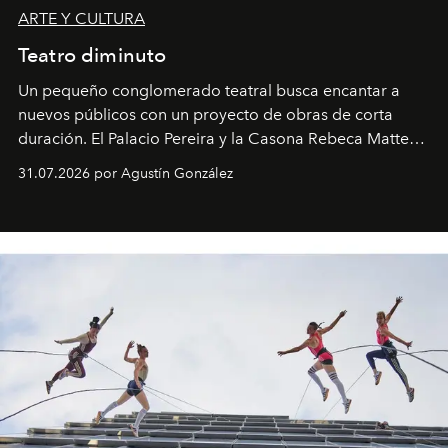
ARTE Y CULTURA
Teatro diminuto
Un pequeño conglomerado teatral busca encantar a
nuevos públicos con un proyecto de obras de corta
duración. El Palacio Pereira y la Casona Rebeca Matte
son algunos de los lugares que han albergado estas
31.07.2026 por Agustín González
miniobras. Sus puestas en escena son limpias; ponen el
foco en la historia y los personajes.