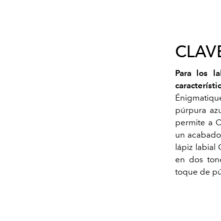
CLAV
Para los l
característ
Énigmatique
púrpura azu
permite a C
un acabado 
lápiz labial
en dos ton
toque de púr