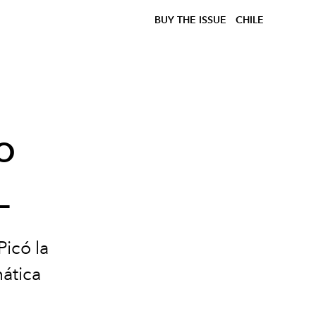
BUY THE ISSUE
CHILE
o
L
icó la
ática