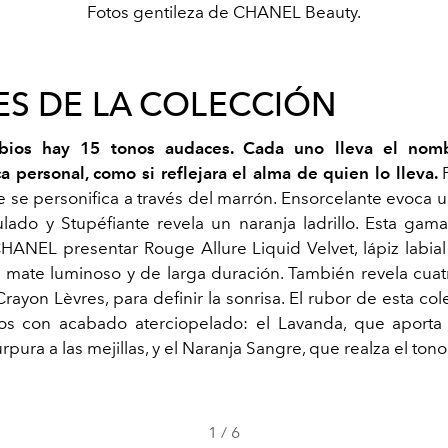
Fotos gentileza de CHANEL Beauty.
ES DE LA COLECCIÓN
abios hay 15 tonos audaces. Cada uno lleva el no
ica personal, como si reflejara el alma de quien lo lleva.
 se personifica a través del marrón. Ensorcelante evoca u
lado y Stupéfiante revela un naranja ladrillo. Esta gam
HANEL presentar Rouge Allure Liquid Velvet, lápiz labial
mate luminoso y de larga duración. También revela cuat
 Crayon Lèvres, para definir la sonrisa. El rubor de esta co
os con acabado aterciopelado: el Lavanda, que aporta 
pura a las mejillas, y el Naranja Sangre, que realza el tono 
1
/
6