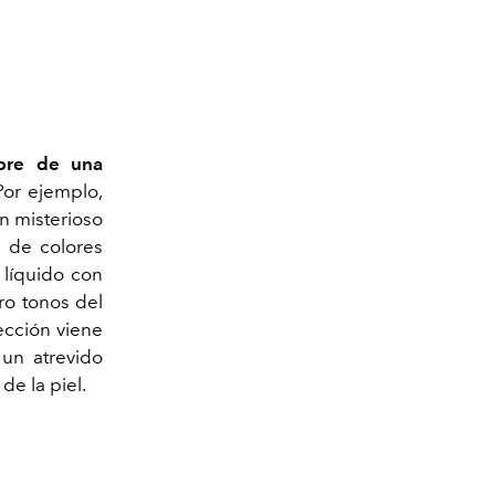
mbre de una
Por ejemplo,
n misterioso
a de colores
 líquido con
ro tonos del
lección viene
un atrevido
de la piel.