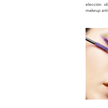
elección o
makeup artis