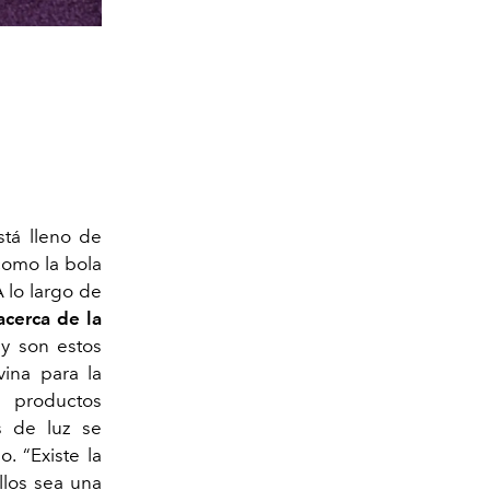
tá lleno de
omo la bola
A lo largo de
acerca de la
y son estos
vina para la
s productos
s de luz se
. “Existe la
llos sea una