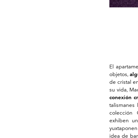
El apartam
objetos,
alg
de cristal e
su vida, M
conexión cr
talismanes 
colección 
exhiben un
yuxtaponen 
idea de bar