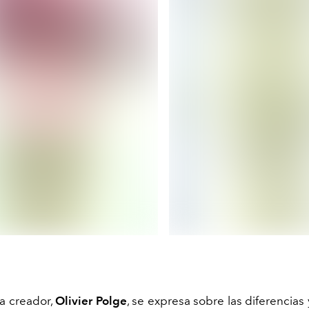
ta creador,
Olivier
Polge
,
se expresa sobre la
s
diferencia
s 