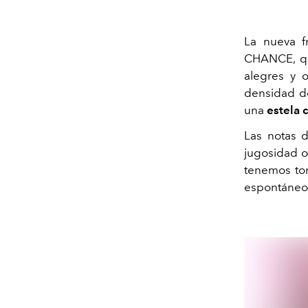
La nueva f
CHANCE, que
alegres y o
densidad 
una
estela 
Las notas 
jugosidad o
tenemos t
espontáneo 