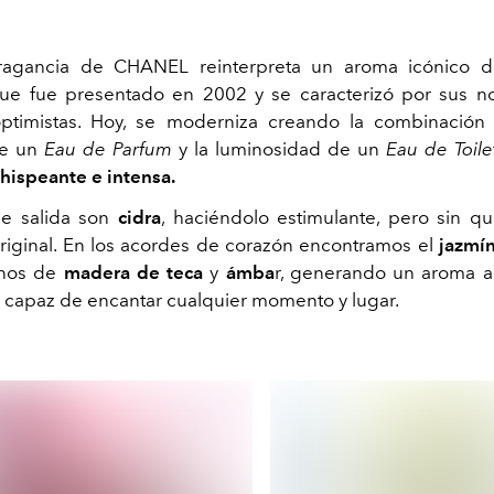
ragancia de CHANEL reinterpreta un aroma icónico d
 fue presentado en 2002 y se caracterizó por sus not
ptimistas. Hoy, se moderniza creando la combinación 
de un
Eau de Parfum
y la luminosidad de un
Eau de Toile
chispeante e intensa.
de salida son
cidra
, haciéndolo estimulante, pero sin q
riginal. En los acordes de corazón encontramos el
jazmí
onos de
madera de teca
y
ámba
r, generando un aroma al
capaz de encantar cualquier momento y lugar.