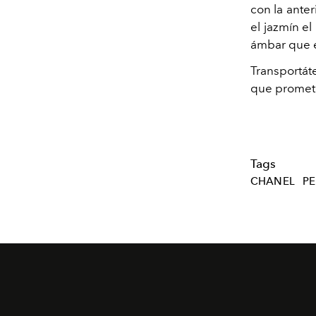
con
la anter
el jazmín el
ámbar que 
Transportát
que promete 
Tags
CHANEL
P