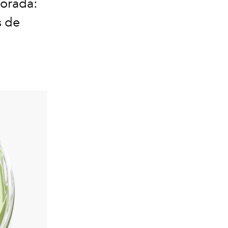
porada:
s de