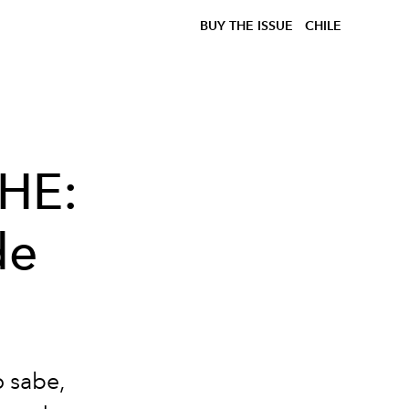
BUY THE ISSUE
CHILE
HE:
de
o sabe,