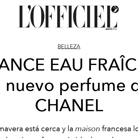
BELLEZA
ANCE EAU FRAÎC
l nuevo perfume 
CHANEL
imavera
está
cerca y la
maison
francesa l