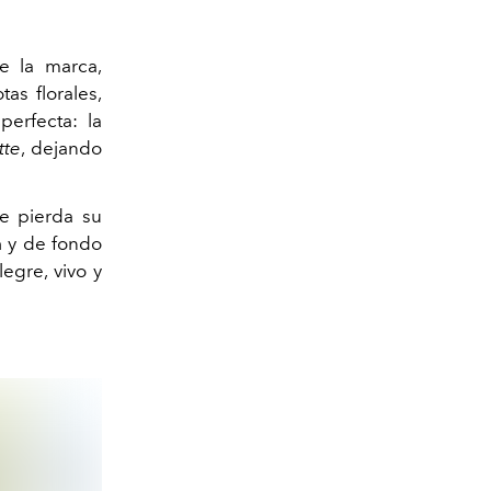
e la marca,
as florales,
perfecta: la
tte
, dejando
ue pierda su
n
y de fondo
egre, vivo y