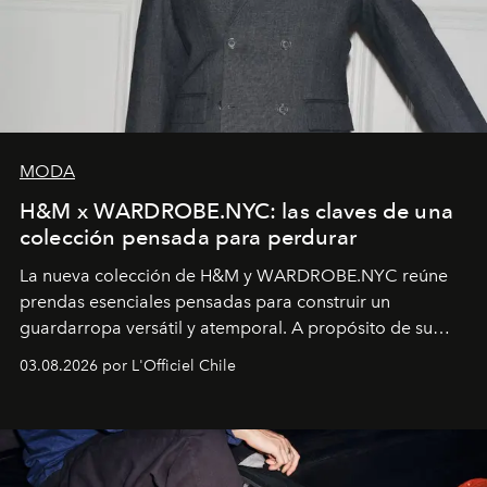
MODA
H&M x WARDROBE.NYC: las claves de una
colección pensada para perdurar
La nueva colección de H&M y WARDROBE.NYC reúne
prendas esenciales pensadas para construir un
guardarropa versátil y atemporal. A propósito de su
lanzamiento, los fundadores de la firma neoyorquina y
03.08.2026 por L'Officiel Chile
la asesora creativa y jefa de diseño global de la marca
sueca compartieron su visión sobre el proceso creativo
y la filosofía detrás de la propuesta.