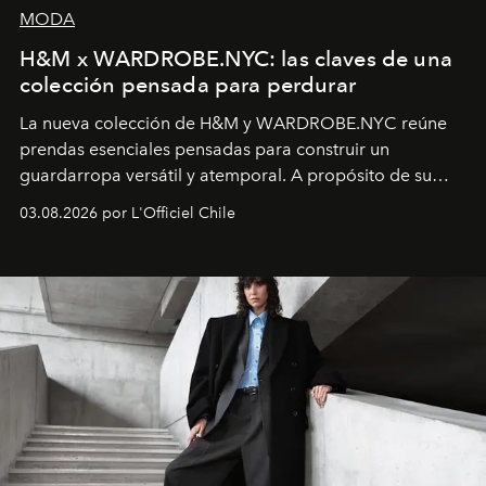
MODA
H&M x WARDROBE.NYC: las claves de una
colección pensada para perdurar
La nueva colección de H&M y WARDROBE.NYC reúne
prendas esenciales pensadas para construir un
guardarropa versátil y atemporal. A propósito de su
lanzamiento, los fundadores de la firma neoyorquina y
03.08.2026 por L'Officiel Chile
la asesora creativa y jefa de diseño global de la marca
sueca compartieron su visión sobre el proceso creativo
y la filosofía detrás de la propuesta.