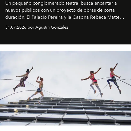
Un pequeño conglomerado teatral busca encantar a
nuevos públicos con un proyecto de obras de corta
duración. El Palacio Pereira y la Casona Rebeca Matte
son algunos de los lugares que han albergado estas
31.07.2026 por Agustín González
miniobras. Sus puestas en escena son limpias; ponen el
foco en la historia y los personajes.