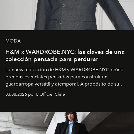
MODA
H&M x WARDROBE.NYC: las claves de una
colección pensada para perdurar
La nueva colección de H&M y WARDROBE.NYC reúne
prendas esenciales pensadas para construir un
guardarropa versátil y atemporal. A propósito de su
lanzamiento, los fundadores de la firma neoyorquina y
03.08.2026 por L'Officiel Chile
la asesora creativa y jefa de diseño global de la marca
sueca compartieron su visión sobre el proceso creativo
y la filosofía detrás de la propuesta.