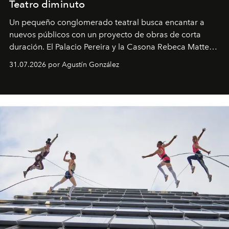
Teatro diminuto
Un pequeño conglomerado teatral busca encantar a
nuevos públicos con un proyecto de obras de corta
duración. El Palacio Pereira y la Casona Rebeca Matte
son algunos de los lugares que han albergado estas
31.07.2026 por Agustín González
miniobras. Sus puestas en escena son limpias; ponen el
foco en la historia y los personajes.