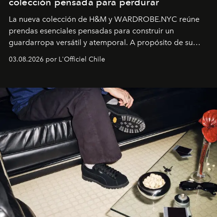
colección pensada para perdurar
La nueva colección de H&M y WARDROBE.NYC reúne
prendas esenciales pensadas para construir un
guardarropa versátil y atemporal. A propósito de su
lanzamiento, los fundadores de la firma neoyorquina y
03.08.2026 por L'Officiel Chile
la asesora creativa y jefa de diseño global de la marca
sueca compartieron su visión sobre el proceso creativo
y la filosofía detrás de la propuesta.