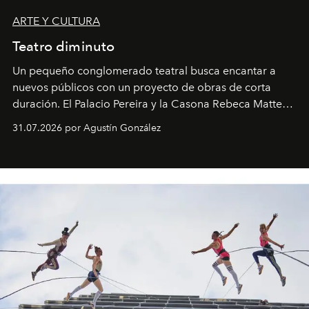
ARTE Y CULTURA
Teatro diminuto
Un pequeño conglomerado teatral busca encantar a
nuevos públicos con un proyecto de obras de corta
duración. El Palacio Pereira y la Casona Rebeca Matte
son algunos de los lugares que han albergado estas
31.07.2026 por Agustín González
miniobras. Sus puestas en escena son limpias; ponen el
foco en la historia y los personajes.