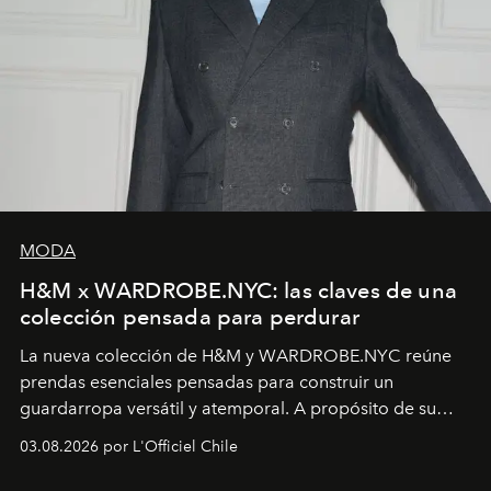
MODA
H&M x WARDROBE.NYC: las claves de una
colección pensada para perdurar
La nueva colección de H&M y WARDROBE.NYC reúne
prendas esenciales pensadas para construir un
guardarropa versátil y atemporal. A propósito de su
lanzamiento, los fundadores de la firma neoyorquina y
03.08.2026 por L'Officiel Chile
la asesora creativa y jefa de diseño global de la marca
sueca compartieron su visión sobre el proceso creativo