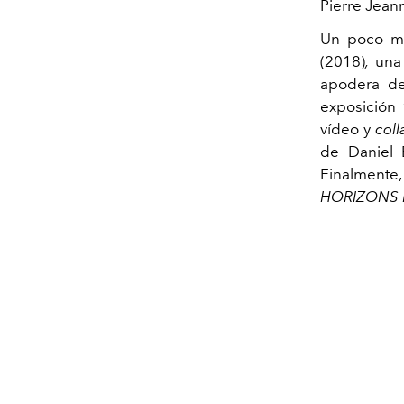
Pierre Jean
Un poco má
(2018
)
,
una
apodera de 
exposició
vídeo y
col
de Daniel B
Finalmente, 
HORIZONS