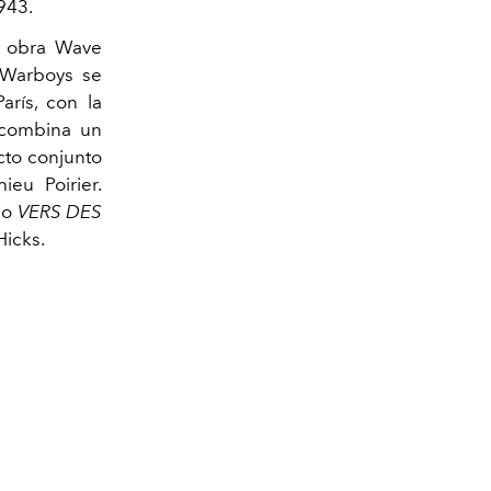
943.
a obra Wave
a Warboys se
arís, con la
combina un
cto conjunto
ieu Poirier.
llo
VERS DES
Hicks.