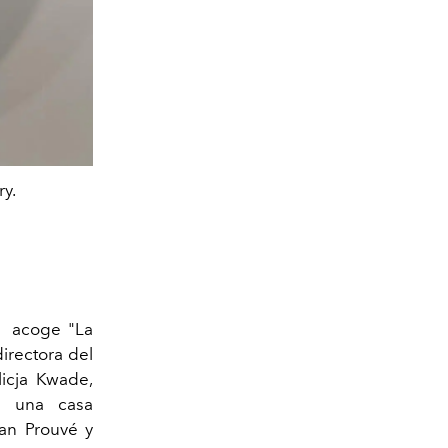
ry.
Ugo Rondinone, 2016. Galeri
as
acoge "La
irectora del
icja Kwade,
e una casa
an Prouvé y