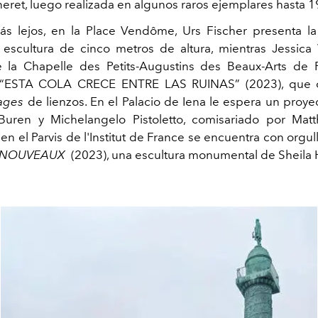
neret, luego realizada en algunos raros ejemplares hasta 1
s lejos, en la Place Vendôme, Urs Fischer presenta l
 escultura de cinco metros de altura, mientras Jessic
la Chapelle des Petits-Augustins des Beaux-Arts de P
n “ESTA COLA CRECE ENTRE LAS RUINAS” (2023), que 
lages
de lienzos
. En el Palacio de Iena
le espera un proye
uren y Michelangelo Pistoletto, comisariado por Matth
en el Parvis de l'Institut de France se encuentra con orgu
 NOUVEAUX
(2023), una escultura monumental de Sheila 