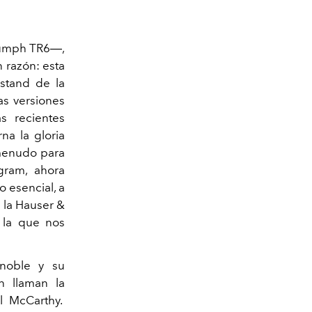
iumph TR6―,
 razón: esta
 stand de la
as versiones
s recientes
na la gloria
 menudo para
gram, ahora
o esencial, a
n la Hauser &
 la que nos
 noble y su
n llaman la
l McCarthy.