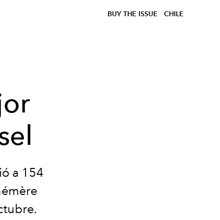
BUY THE ISSUE
CHILE
jor
sel
ió a 154
phémère
ctubre.