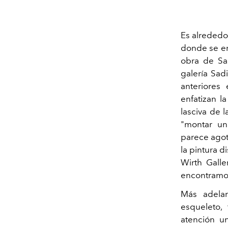
Es alrededo
donde se en
obra de Sa
galería Sad
anteriores
enfatizan l
lasciva de 
"montar un
parece agota
la pintura d
Wirth Gall
encontramos 
Más adelan
esqueleto,
atención u