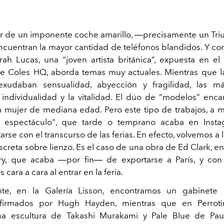
r de un imponente coche amarillo, ―precisamente un
Tr
cuentran la mayor cantidad de teléfonos blandidos. Y con
rah Lucas, una
“joven artista británica”, expuesta
en el
ie Coles HQ, aborda temas muy actuales. Mientras que l
 exudaban sensualidad, abyección y fragilidad, las má
a individualidad y la vitalidad. El dúo de “modelos” encar
la mujer de mediana edad. Pero este tipo de trabajos, a
 espectáculo", que tarde o temprano acaba en Insta
rse con el transcurso de las ferias. En efecto, volvemos a l
iscreta sobre lienzo. Es el caso de una obra de Ed Clark, e
ery, que acaba ―por fin― de exportarse a París, y con
cara a cara al entrar en la feria.
te, en la Galería Lisson, encontramos un gabinete
 firmados por Hugh Hayden, mientras que en Perroti
na escultura de Takashi Murakami y Pale Blue de Pau