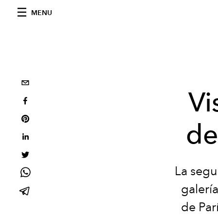
MENU
Vi
de
La segu
galerí
de Par