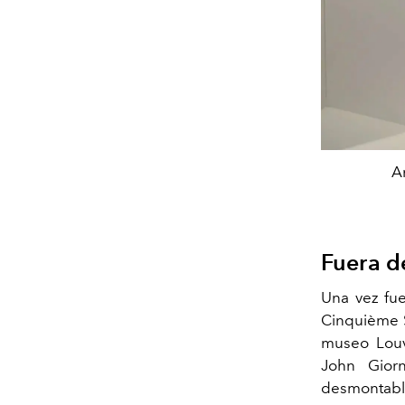
An
Fuera d
Una vez fue
Cinquième S
museo Louv
John Gior
desmontabl