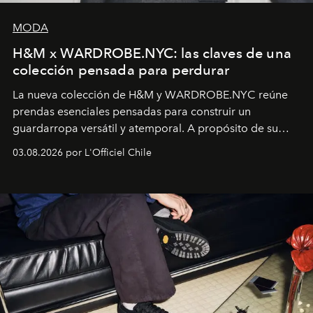
MODA
H&M x WARDROBE.NYC: las claves de una
colección pensada para perdurar
La nueva colección de H&M y WARDROBE.NYC reúne
prendas esenciales pensadas para construir un
guardarropa versátil y atemporal. A propósito de su
lanzamiento, los fundadores de la firma neoyorquina y
03.08.2026 por L'Officiel Chile
la asesora creativa y jefa de diseño global de la marca
sueca compartieron su visión sobre el proceso creativo
y la filosofía detrás de la propuesta.