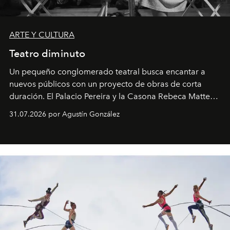
ARTE Y CULTURA
Teatro diminuto
Un pequeño conglomerado teatral busca encantar a
nuevos públicos con un proyecto de obras de corta
duración. El Palacio Pereira y la Casona Rebeca Matte
son algunos de los lugares que han albergado estas
31.07.2026 por Agustín González
miniobras. Sus puestas en escena son limpias; ponen el
foco en la historia y los personajes.