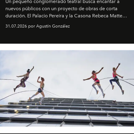
Un pequeño conglomerado teatral busca encantar a
nuevos públicos con un proyecto de obras de corta
duración. El Palacio Pereira y la Casona Rebeca Matte
son algunos de los lugares que han albergado estas
31.07.2026 por Agustín González
miniobras. Sus puestas en escena son limpias; ponen el
foco en la historia y los personajes.