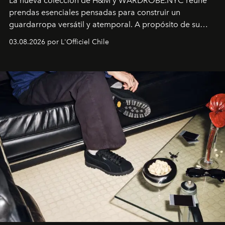
La nueva colección de H&M y WARDROBE.NYC reúne
prendas esenciales pensadas para construir un
guardarropa versátil y atemporal. A propósito de su
lanzamiento, los fundadores de la firma neoyorquina y
03.08.2026 por L'Officiel Chile
la asesora creativa y jefa de diseño global de la marca
sueca compartieron su visión sobre el proceso creativo
y la filosofía detrás de la propuesta.