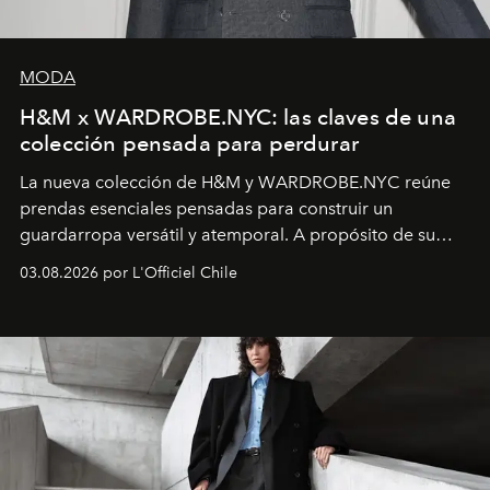
MODA
H&M x WARDROBE.NYC: las claves de una
colección pensada para perdurar
La nueva colección de H&M y WARDROBE.NYC reúne
prendas esenciales pensadas para construir un
guardarropa versátil y atemporal. A propósito de su
lanzamiento, los fundadores de la firma neoyorquina y
03.08.2026 por L'Officiel Chile
la asesora creativa y jefa de diseño global de la marca
sueca compartieron su visión sobre el proceso creativo
y la filosofía detrás de la propuesta.