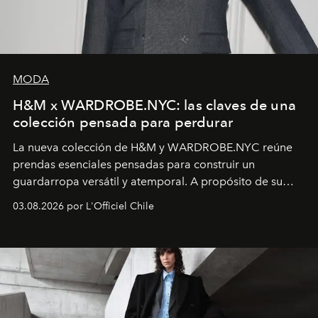
MODA
H&M x WARDROBE.NYC: las claves de una
colección pensada para perdurar
La nueva colección de H&M y WARDROBE.NYC reúne
prendas esenciales pensadas para construir un
guardarropa versátil y atemporal. A propósito de su
lanzamiento, los fundadores de la firma neoyorquina y
03.08.2026 por L'Officiel Chile
la asesora creativa y jefa de diseño global de la marca
sueca compartieron su visión sobre el proceso creativo
y la filosofía detrás de la propuesta.