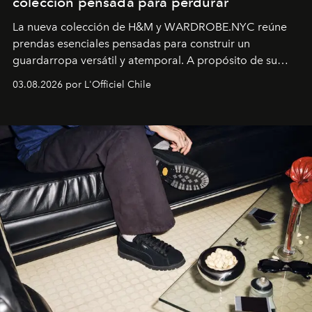
colección pensada para perdurar
La nueva colección de H&M y WARDROBE.NYC reúne
prendas esenciales pensadas para construir un
guardarropa versátil y atemporal. A propósito de su
lanzamiento, los fundadores de la firma neoyorquina y
03.08.2026 por L'Officiel Chile
la asesora creativa y jefa de diseño global de la marca
sueca compartieron su visión sobre el proceso creativo
y la filosofía detrás de la propuesta.