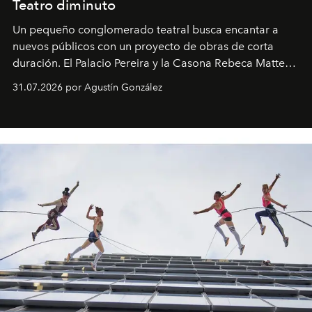
Teatro diminuto
Un pequeño conglomerado teatral busca encantar a
nuevos públicos con un proyecto de obras de corta
duración. El Palacio Pereira y la Casona Rebeca Matte
son algunos de los lugares que han albergado estas
31.07.2026 por Agustín González
miniobras. Sus puestas en escena son limpias; ponen el
foco en la historia y los personajes.