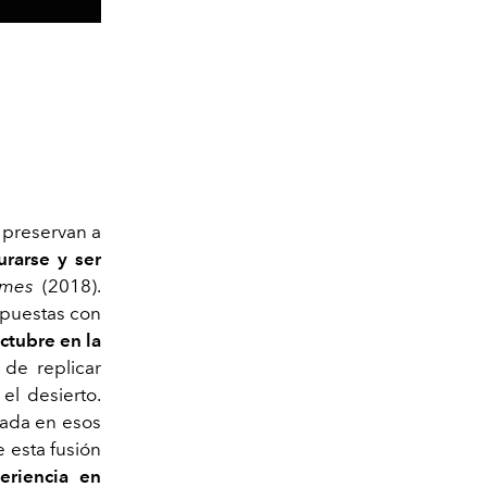
 preservan a
urarse y ser
omes
(2018).
opuestas con
ctubre en la
de replicar
el desierto.
nada en esos
e esta fusión
eriencia en