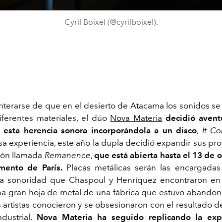
Cyril Boixel (@cyrilboixel).
terarse de que en el desierto de Atacama los sonidos se
iferentes materiales, el dúo
Nova Materia
decidió avent
e esta herencia sonora incorporándola a un disco
,
It C
a experiencia, este año la dupla decidió expandir sus pr
ión llamada
Remanence
,
que está abierta hasta el 13 de o
mento de París.
Placas metálicas serán las encargadas 
la sonoridad que Chaspoul y Henríquez encontraron en 
na gran hoja de metal de una fábrica que estuvo abando
s artistas conocieron y se obsesionaron con el resultado d
dustrial.
Nova Materia ha seguido replicando la exp