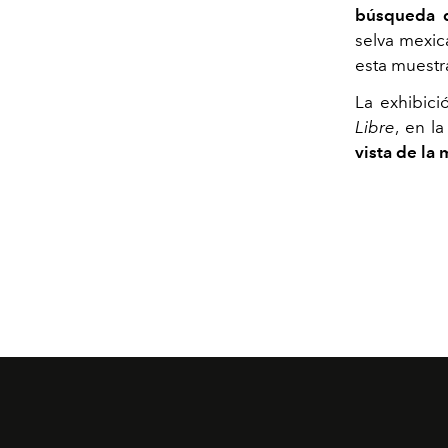
búsqueda d
selva mexic
esta muestra
La exhibic
Libre
, en l
vista de la