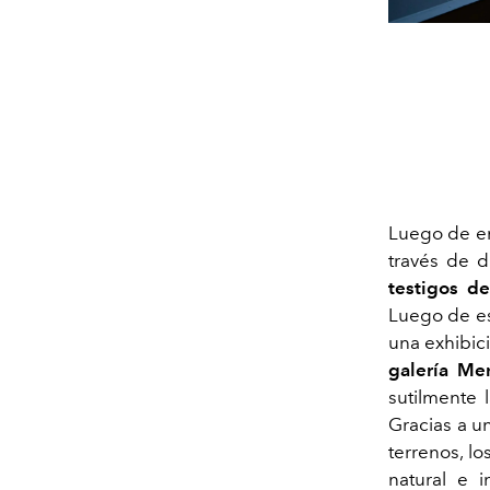
Luego de en
través de d
testigos d
Luego de es
una exhibic
galería Me
sutilmente 
Gracias a u
terrenos, lo
natural e in