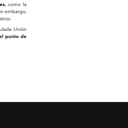
es,
como la
in embargo,
stros.
tulada
Unión
el punto de