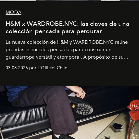
MODA
H&M x WARDROBE.NYC: las claves de una
colección pensada para perdurar
La nueva colección de H&M y WARDROBE.NYC reúne
prendas esenciales pensadas para construir un
guardarropa versátil y atemporal. A propósito de su
lanzamiento, los fundadores de la firma neoyorquina y
03.08.2026 por L'Officiel Chile
la asesora creativa y jefa de diseño global de la marca
sueca compartieron su visión sobre el proceso creativo
y la filosofía detrás de la propuesta.