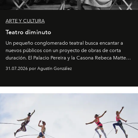
ARTE Y CULTURA
Teatro diminuto
Un pequeño conglomerado teatral busca encantar a
nuevos públicos con un proyecto de obras de corta
duración. El Palacio Pereira y la Casona Rebeca Matte
son algunos de los lugares que han albergado estas
31.07.2026 por Agustín González
miniobras. Sus puestas en escena son limpias; ponen el
foco en la historia y los personajes.